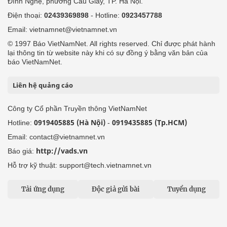
Đình Nghệ, phường Cầu Giấy, TP. Hà Nội.
Điện thoại:
02439369898
- Hotline:
0923457788
Email: vietnamnet@vietnamnet.vn
© 1997 Báo VietNamNet. All rights reserved. Chỉ được phát hành
lại thông tin từ website này khi có sự đồng ý bằng văn bản của
báo VietNamNet.
Liên hệ quảng cáo
Công ty Cổ phần Truyền thông VietNamNet
0919405885 (Hà Nội)
0919435885 (Tp.HCM)
Hotline:
-
Email: contact@vietnamnet.vn
http://vads.vn
Báo giá:
Hỗ trợ kỹ thuật: support@tech.vietnamnet.vn
Tải ứng dụng
Độc giả gửi bài
Tuyển dụng