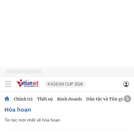
# ASEAN CUP 2026
Chính trị
Thời sự
Kinh doanh
Dân tộc và Tôn giáo
hỏa hoạn
Tin tức mới nhất về
hỏa hoạn