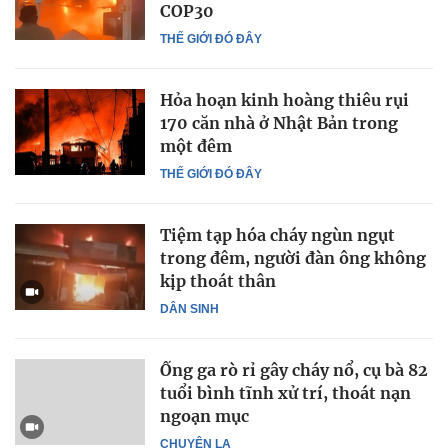
COP30
THẾ GIỚI ĐÓ ĐÂY
Hỏa hoạn kinh hoàng thiêu rụi
170 căn nhà ở Nhật Bản trong
một đêm
THẾ GIỚI ĐÓ ĐÂY
Tiệm tạp hóa cháy ngùn ngụt
trong đêm, người đàn ông không
kịp thoát thân
DÂN SINH
Ống ga rò rỉ gây cháy nổ, cụ bà 82
tuổi bình tĩnh xử trí, thoát nạn
ngoạn mục
CHUYỆN LẠ