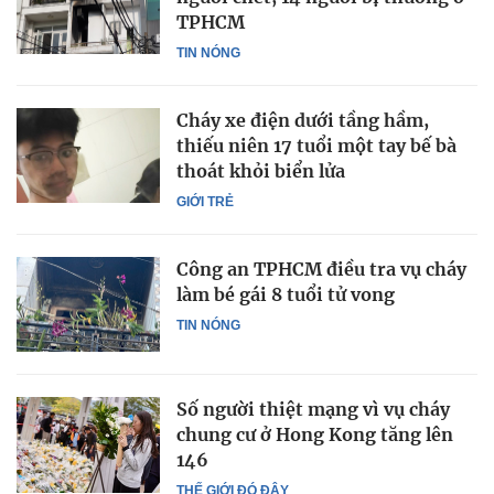
TPHCM
TIN NÓNG
Cháy xe điện dưới tầng hầm,
thiếu niên 17 tuổi một tay bế bà
thoát khỏi biển lửa
GIỚI TRẺ
Công an TPHCM điều tra vụ cháy
làm bé gái 8 tuổi tử vong
TIN NÓNG
Số người thiệt mạng vì vụ cháy
chung cư ở Hong Kong tăng lên
146
THẾ GIỚI ĐÓ ĐÂY