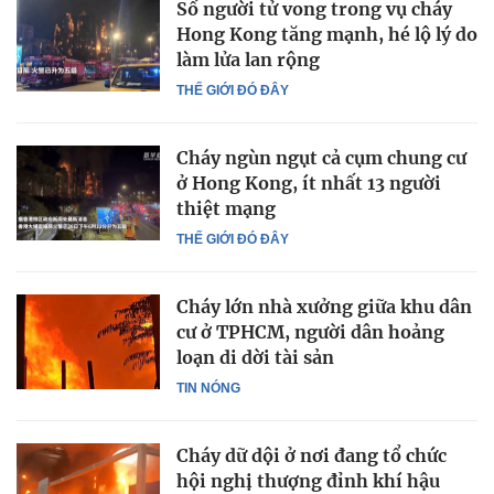
Số người tử vong trong vụ cháy
Hong Kong tăng mạnh, hé lộ lý do
làm lửa lan rộng
THẾ GIỚI ĐÓ ĐÂY
Cháy ngùn ngụt cả cụm chung cư
ở Hong Kong, ít nhất 13 người
thiệt mạng
THẾ GIỚI ĐÓ ĐÂY
Cháy lớn nhà xưởng giữa khu dân
cư ở TPHCM, người dân hoảng
loạn di dời tài sản
TIN NÓNG
Cháy dữ dội ở nơi đang tổ chức
hội nghị thượng đỉnh khí hậu