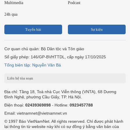
Multimedia
Podcast
24h qua
Tuyến bài
Sự kiện
Cơ quan chủ quản: Bộ Dân tộc và Tôn giáo
Số giấy phép: 146/GP-BVHTTDL, cấp ngày 17/10/2025
Tổng biên tập: Nguyễn Văn Bá
Liên hệ tòa soạn
Địa chỉ: Tầng 18, Toà nhà Cục Viễn thông (VNTA), 68 Dương
Đình Nghệ, phường Cầu Giấy, TP. Hà Nội.
Điện thoại:
02439369898
- Hotline:
0923457788
Email: vietnamnet@vietnamnet.vn
© 1997 Báo VietNamNet. All rights reserved. Chỉ được phát hành
lại thông tin từ website này khi có sự đồng ý bằng văn bản của