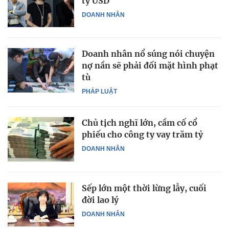
tỷ USD
DOANH NHÂN
Doanh nhân nổ súng nói chuyện
nợ nần sẽ phải đối mặt hình phạt
tù
PHÁP LUẬT
Chủ tịch nghĩ lớn, cầm cố cổ
phiếu cho công ty vay trăm tỷ
DOANH NHÂN
Sếp lớn một thời lừng lẫy, cuối
đời lao lý
DOANH NHÂN