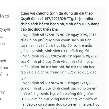
Cùng với chương trình tín dụng ưu đãi theo
iên có
Quyết định số 157/2007/QĐ-TTg, hiện nhiều
chính sách hỗ trợ học sinh, sinh viên DTTS đang
tiếp tục được triển khai.
 Quyết
- Nghị định số 57/2017/NĐ-CP ngày 09/5/2017
ai,
của Chính phủ quy định chính sách ưu tiên
tri
tuyển sinh và hỗ trợ học tập đối với trẻ mẫu
giáo, học sinh, sinh viên DTTS rất ít người.
- Nghị định số 238/2025/NĐ-CP ngày 03/9/2025
sách
của Chính phủ quy định về chính sách học phí,
miễn, giảm, hỗ trợ học phí, hỗ trợ chi phí học
t học
tập và giá dịch vụ trong lĩnh vực giáo dục, đào
ỗ trợ
tạo.
- Nghị định số 66/2025/NĐ-CP ngày 12/3/2025
của Chính phủ quy định chính sách cho trẻ em
vay
nhà trẻ, học sinh, học viên ở vùng đồng bào
DTTS và miền núi, vùng bãi ngang, ven biển và
ới
hải đảo và cơ sở giáo dục có trẻ em nhà trẻ, học