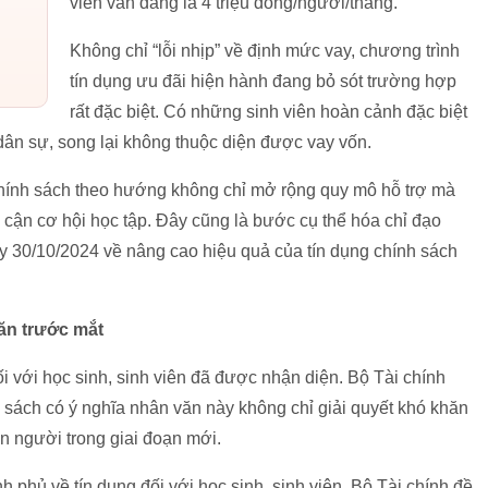
viên vẫn đang là 4 triệu đồng/người/tháng.
Không chỉ “lỗi nhịp” về định mức vay, chương trình
tín dụng ưu đãi hiện hành đang bỏ sót trường hợp
rất đặc biệt. Có những sinh viên hoàn cảnh đặc biệt
dân sự, song lại không thuộc diện được vay vốn.
 chính sách theo hướng không chỉ mở rộng quy mô hỗ trợ mà
cận cơ hội học tập. Đây cũng là bước cụ thể hóa chỉ đạo
y 30/10/2024 về nâng cao hiệu quả của tín dụng chính sách
ăn trước mắt
i với học sinh, sinh viên đã được nhận diện. Bộ Tài chính
 sách có ý nghĩa nhân văn này không chỉ giải quyết khó khăn
on người trong giai đoạn mới.
phủ về tín dụng đối với học sinh, sinh viên, Bộ Tài chính đề