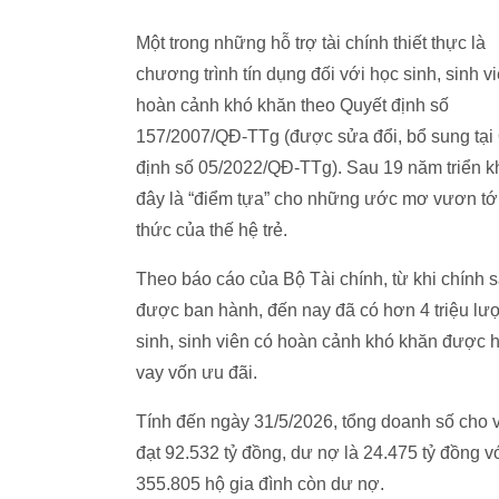
Một trong những hỗ trợ tài chính thiết thực là
chương trình tín dụng đối với học sinh, sinh v
hoàn cảnh khó khăn theo Quyết định số
157/2007/QĐ-TTg (được sửa đổi, bổ sung tại
định số 05/2022/QĐ-TTg). Sau 19 năm triển kh
đây là “điểm tựa” cho những ước mơ vươn tới 
thức của thế hệ trẻ.
Theo báo cáo của Bộ Tài chính, từ khi chính 
được ban hành, đến nay đã có hơn 4 triệu lượ
sinh, sinh viên có hoàn cảnh khó khăn được h
vay vốn ưu đãi.
Tính đến ngày 31/5/2026, tổng doanh số cho 
đạt 92.532 tỷ đồng, dư nợ là 24.475 tỷ đồng v
355.805 hộ gia đình còn dư nợ.