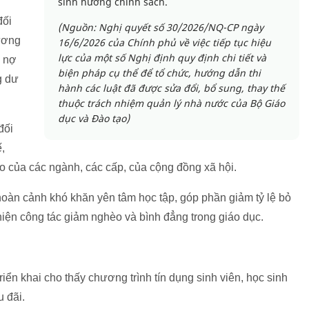
sinh hưởng chính sách.
đối
(Nguồn: Nghị quyết số 30/2026/NQ-CP ngày
ương
16/6/2026 của Chính phủ về việc tiếp tục hiệu
lực của một số Nghị định quy định chi tiết và
; nợ
biện pháp cụ thể để tổ chức, hướng dẫn thi
g dư
hành các luật đã được sửa đổi, bổ sung, thay thế
thuộc trách nhiệm quản lý nhà nước của Bộ Giáo
dục và Đào tạo)
đối
ế,
ao của các ngành, các cấp, của cộng đồng xã hội.
 hoàn cảnh khó khăn yên tâm học tập, góp phần giảm tỷ lệ bỏ
 hiện công tác giảm nghèo và bình đẳng trong giáo dục.
iển khai cho thấy chương trình tín dụng sinh viên, học sinh
 đãi.