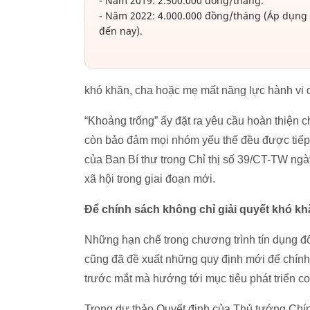
- Năm 2019: 2.500.000 đồng/tháng.
- Năm 2022: 4.000.000 đồng/tháng (Áp dụng
đến nay).
khó khăn, cha hoặc mẹ mất năng lực hành vi 
“Khoảng trống” ấy đặt ra yêu cầu hoàn thiện
còn bảo đảm mọi nhóm yếu thế đều được tiếp 
của Ban Bí thư trong Chỉ thị số 39/CT-TW ngà
xã hội trong giai đoạn mới.
Để chính sách không chỉ giải quyết khó kh
Những hạn chế trong chương trình tín dụng đố
cũng đã đề xuất những quy định mới để chính
trước mắt mà hướng tới mục tiêu phát triển c
Trong dự thảo Quyết định của Thủ tướng Chính 