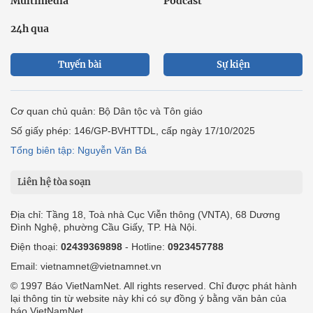
Multimedia
Podcast
24h qua
Tuyến bài
Sự kiện
Cơ quan chủ quản: Bộ Dân tộc và Tôn giáo
Số giấy phép: 146/GP-BVHTTDL, cấp ngày 17/10/2025
Tổng biên tập: Nguyễn Văn Bá
Liên hệ tòa soạn
Địa chỉ: Tầng 18, Toà nhà Cục Viễn thông (VNTA), 68 Dương
Đình Nghệ, phường Cầu Giấy, TP. Hà Nội.
Điện thoại:
02439369898
- Hotline:
0923457788
Email: vietnamnet@vietnamnet.vn
© 1997 Báo VietNamNet. All rights reserved. Chỉ được phát hành
lại thông tin từ website này khi có sự đồng ý bằng văn bản của
báo VietNamNet.