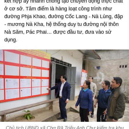
kết hợp ấy nhanh chóng tạo chuyển động thực chất
ở cơ sở. Tâm điểm là hàng loạt công trình như
đường Phja Khao, đường Cốc Lang - Nà Lùng, đập
- mương Nà Kha, hệ thống duy tu đường nội thôn
Nà Săm, Pác Phai… được đầu tư, đưa vào sử
dụng.
Chủ tịch UBND xã Chợ Rã Triệu Anh Chư kiểm tra khu