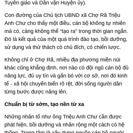
Tuyên giáo và Dân vận Huyện ủy).
Con đường của Chủ tịch UBND xã Chợ Rã Triệu
Anh Chư cho thấy một điều, cán bộ không tự nhiên
mà có, càng không thể “tạo ra” trong thời gian ngắn.
Đó là kết quả của một quá trình đào tạo, bồi dưỡng,
sử dụng và thử thách có chủ đích, có chiến lược.
Không chỉ ở Chợ Rã, nhiều địa phương miền núi
khác cũng khẳng định, nơi nào có đội ngũ cán bộ đủ
năng lực, đủ uy tín và gắn bó với cơ sở, nơi đó kinh
tế - xã hội chuyển biến rõ rệt, đời sống người dân
từng bước được nâng lên.
Chuẩn bị từ sớm, tạo nền từ xa
Những nhân tố như ông Triệu Anh Chư cần được
phát hiện, bồi dưỡng và nhân rộng một cách có hệ
thống. Trọng tâm là xây dựng nguồn cán bộ người