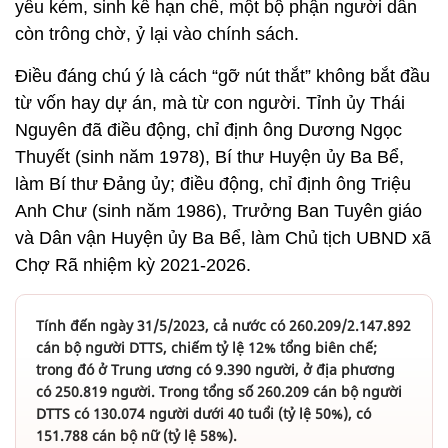
yếu kém, sinh kế hạn chế, một bộ phận người dân
còn trông chờ, ỷ lại vào chính sách.
Điều đáng chú ý là cách “gỡ nút thắt” không bắt đầu
từ vốn hay dự án, mà từ con người. Tỉnh ủy Thái
Nguyên đã điều động, chỉ định ông Dương Ngọc
Thuyết (sinh năm 1978), Bí thư Huyện ủy Ba Bể,
làm Bí thư Đảng ủy; điều động, chỉ định ông Triệu
Anh Chư (sinh năm 1986), Trưởng Ban Tuyên giáo
và Dân vận Huyện ủy Ba Bể, làm Chủ tịch UBND xã
Chợ Rã nhiệm kỳ 2021-2026.
Tính đến ngày 31/5/2023, cả nước có 260.209/2.147.892
cán bộ người DTTS, chiếm tỷ lệ 12% tổng biên chế;
trong đó ở Trung ương có 9.390 người, ở địa phương
có 250.819 người. Trong tổng số 260.209 cán bộ người
DTTS có 130.074 người dưới 40 tuổi (tỷ lệ 50%), có
151.788 cán bộ nữ (tỷ lệ 58%).