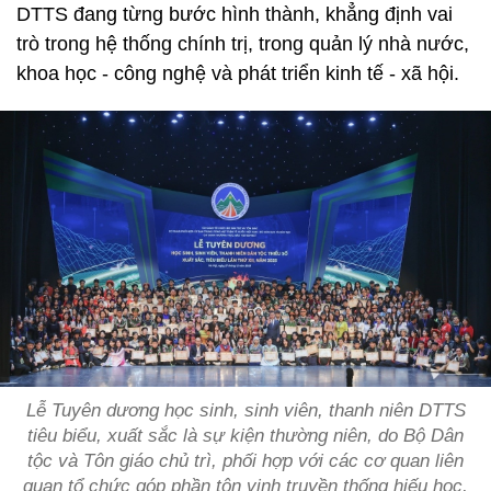
DTTS đang từng bước hình thành, khẳng định vai
trò trong hệ thống chính trị, trong quản lý nhà nước,
khoa học - công nghệ và phát triển kinh tế - xã hội.
Lễ Tuyên dương học sinh, sinh viên, thanh niên DTTS
tiêu biểu, xuất sắc là sự kiện thường niên, do Bộ Dân
tộc và Tôn giáo chủ trì, phối hợp với các cơ quan liên
quan tổ chức góp phần tôn vinh truyền thống hiếu học,