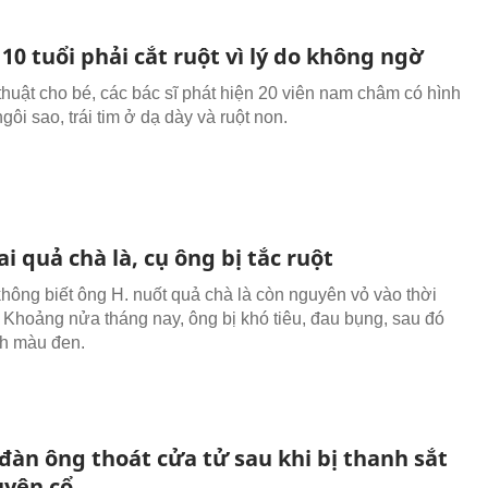
10 tuổi phải cắt ruột vì lý do không ngờ
thuật cho bé, các bác sĩ phát hiện 20 viên nam châm có hình
ngôi sao, trái tim ở dạ dày và ruột non.
i quả chà là, cụ ông bị tắc ruột
không biết ông H. nuốt quả chà là còn nguyên vỏ vào thời
 Khoảng nửa tháng nay, ông bị khó tiêu, đau bụng, sau đó
ch màu đen.
đàn ông thoát cửa tử sau khi bị thanh sắt
yên cổ