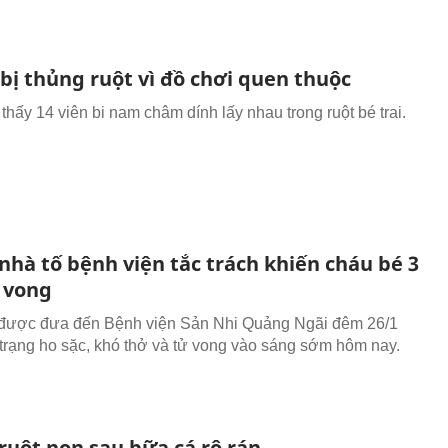
 bị thủng ruột vì đồ chơi quen thuộc
 thấy 14 viên bi nam châm dính lấy nhau trong ruột bé trai.
nhà tố bệnh viện tắc trách khiến cháu bé 3
ử vong
 được đưa đến Bệnh viện Sản Nhi Quảng Ngãi đêm 26/1
h trạng ho sặc, khó thở và tử vong vào sáng sớm hôm nay.
ruột non sau bữa cá rô rán