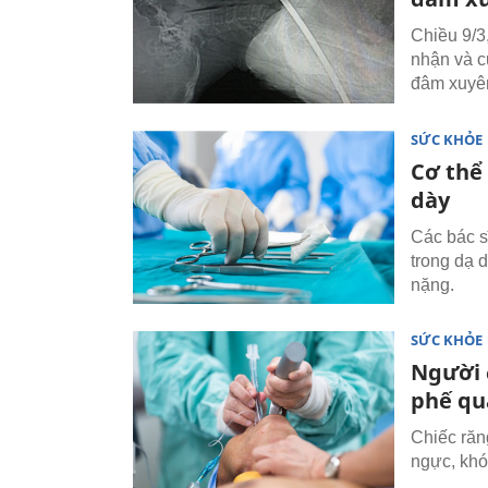
Chiều 9/3
nhận và c
đâm xuyê
SỨC KHỎE
Cơ thể 
dày
Các bác s
trong dạ 
nặng.
SỨC KHỎE
Người 
phế qu
Chiếc răn
ngực, khó