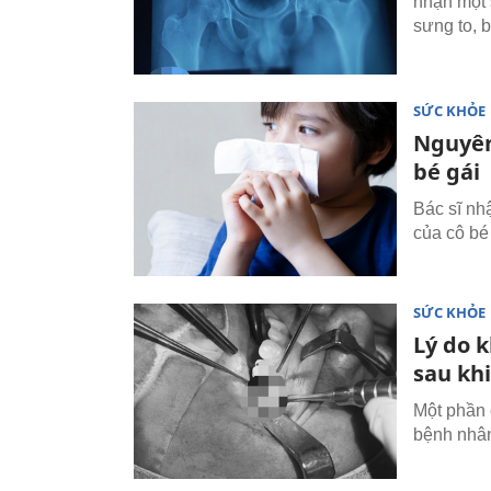
nhận một 
sưng to, 
SỨC KHỎE
Nguyên
bé gái
Bác sĩ nh
của cô bé 
SỨC KHỎE
Lý do 
sau kh
Một phần 
bệnh nhân