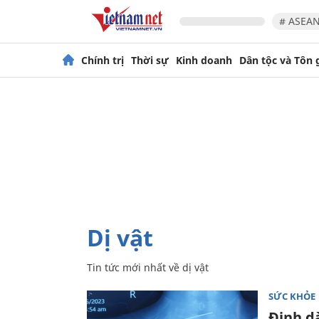
# ASEAN
Chính trị
Thời sự
Kinh doanh
Dân tộc và Tôn 
dị vật
Tin tức mới nhất về
dị vật
SỨC KHỎE
Đinh d