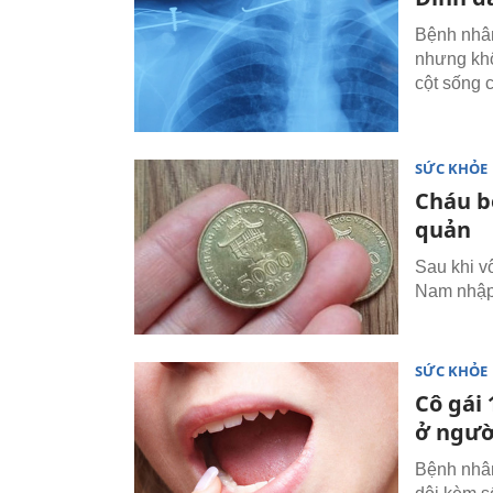
Bệnh nhân
nhưng khôn
cột sống c
SỨC KHỎE
Cháu b
quản
Sau khi v
Nam nhập 
SỨC KHỎE
Cô gái 
ở người
Bệnh nhân