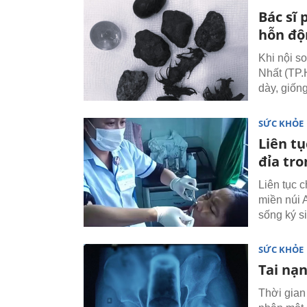
Bác sĩ
hỗn độ
Khi nội s
Nhất (TP.
dày, giốn
SỨC KHỎE
Liên t
đỉa tr
Liên tục 
miền núi 
sống ký si
SỨC KHỎE
Tai nạn
Thời gian