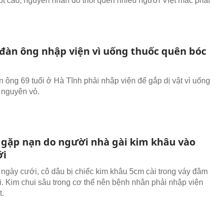
ốt cao, nguyên nhân do thói quen nhiều người Việt mắc phải
đàn ông nhập viện vì uống thuốc quên bóc
 ông 69 tuổi ở Hà Tĩnh phải nhập viện để gắp dị vật vì uống
 nguyên vỏ.
 gặp nạn do người nhà gài kim khâu vào
ới
ngày cưới, cô dâu bị chiếc kim khâu 5cm cài trong váy đâm
. Kim chui sâu trong cơ thể nên bệnh nhân phải nhập viện
t.