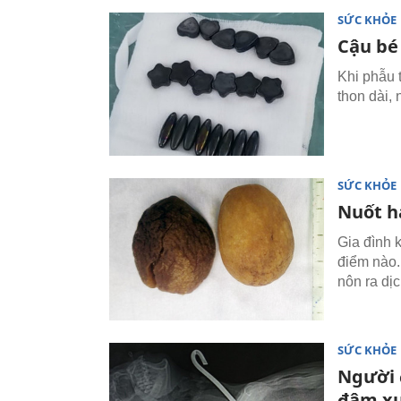
SỨC KHỎE
Cậu bé 
Khi phẫu 
thon dài, 
SỨC KHỎE
Nuốt ha
Gia đình 
điểm nào.
nôn ra dị
SỨC KHỎE
Người 
đâm xu