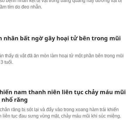
số bệnh nhân kẹt dị vật trong bàng quang hay dương vật bị
bầm tím do đeo nhẫn.
 nhân bất ngờ gây hoại tử bên trong mũi
ận thấy dị vật đã ăn mòn làm hoại tử một phần bên trong mũi
3 tuổi.
khiến nam thanh niên liên tục chảy máu mũi
i nhổ răng
chân răng bị sót lại và đẩy vào trong xoang hàm trái khiến
 liên tục đau sưng vùng mặt, chảy máu mũi khi súc miệng.