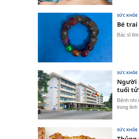
SỨC KHỎE
Bé trai
Bác sĩ tìm
SỨC KHỎE
Người 
tuổi t
Bệnh nhi
trong tìn
SỨC KHỎE
Thủng 