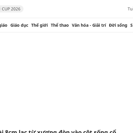
 CUP 2026
Tu
giáo
Giáo dục
Thế giới
Thể thao
Văn hóa - Giải trí
Đời sống
S
ài 8cm lạc từ xương đòn vào cột sống cổ