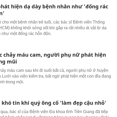
 phát hiện dạ dày bệnh nhân như ‘đống rác
n’
oi cho một bệnh nhân trẻ tuổi, các bác sĩ Bệnh viện Thống
HCM) không khỏi sửng sốt khi gắp ra rất nhiều dị vật từ dạ
g như một đống rác hỗn độn.
ục chảy máu cam, người phụ nữ phát hiện
ong mũi
chảy máu cam sau khi đi suối bắt cá, người phụ nữ ở huyện
A Lưới vào viện kiểm tra, bất ngờ phát hiện một con đỉa đang
nh trong mũi.
 khó tin khi quý ông cố ‘làm đẹp cậu nhỏ'
 qua, bác sĩ của Bệnh viện Đa khoa tỉnh Tiền Giang đã tiếp