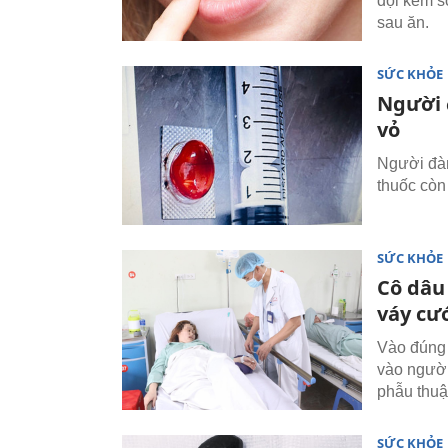
dội kèm s
sau ăn.
SỨC KHỎE
Người 
vỏ
Người đàn
thuốc còn
SỨC KHỎE
Cô dâu
váy cư
Vào đúng 
vào người
phẫu thuậ
SỨC KHỎE