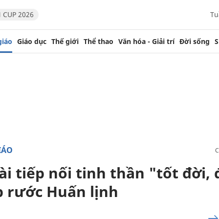
 CUP 2026
Tu
giáo
Giáo dục
Thế giới
Thể thao
Văn hóa - Giải trí
Đời sống
S
IÁO
i tiếp nối tinh thần "tốt đời,
p rước Huấn lịnh