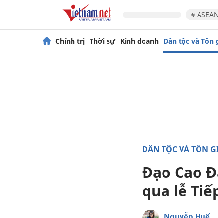
# ASEAN
Chính trị
Thời sự
Kinh doanh
Dân tộc và Tôn 
DÂN TỘC VÀ TÔN G
Đạo Cao Đà
qua lễ Tiế
Nguyễn Huế