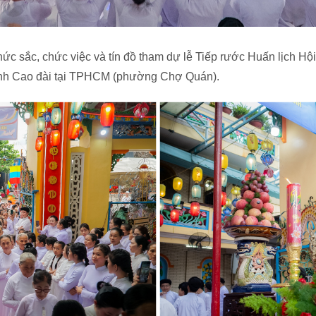
ức sắc, chức việc và tín đồ tham dự lễ Tiếp rước Huấn lịch Hộ
ánh Cao đài tại TPHCM (phường Chợ Quán).