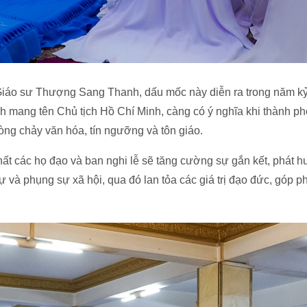
iáo sư Thượng Sang Thanh, dấu mốc này diễn ra trong năm k
h mang tên Chủ tịch Hồ Chí Minh, càng có ý nghĩa khi thành phố 
òng chảy văn hóa, tín ngưỡng và tôn giáo.
ất các họ đạo và ban nghi lễ sẽ tăng cường sự gắn kết, phát hu
ự và phụng sự xã hội, qua đó lan tỏa các giá trị đạo đức, góp p