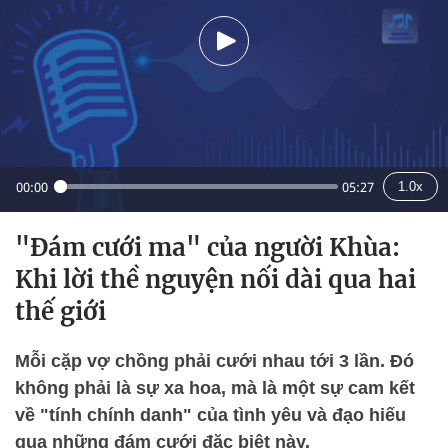
00:00
05:27
1.0x
"Đám cưới ma" của người Khùa:
Khi lời thề nguyện nối dài qua hai
thế giới
Mỗi cặp vợ chồng phải cưới nhau tới 3 lần. Đó
không phải là sự xa hoa, mà là một sự cam kết
về "tính chính danh" của tình yêu và đạo hiếu
qua những đám cưới đặc biệt này.