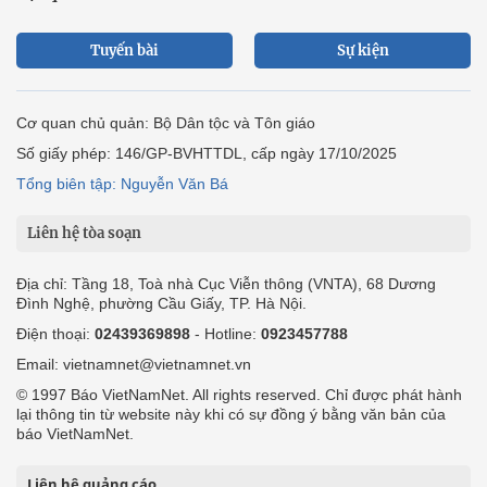
Tuyến bài
Sự kiện
Cơ quan chủ quản: Bộ Dân tộc và Tôn giáo
Số giấy phép: 146/GP-BVHTTDL, cấp ngày 17/10/2025
Tổng biên tập: Nguyễn Văn Bá
Liên hệ tòa soạn
Địa chỉ: Tầng 18, Toà nhà Cục Viễn thông (VNTA), 68 Dương
Đình Nghệ, phường Cầu Giấy, TP. Hà Nội.
Điện thoại:
02439369898
- Hotline:
0923457788
Email: vietnamnet@vietnamnet.vn
© 1997 Báo VietNamNet. All rights reserved. Chỉ được phát hành
lại thông tin từ website này khi có sự đồng ý bằng văn bản của
báo VietNamNet.
Liên hệ quảng cáo