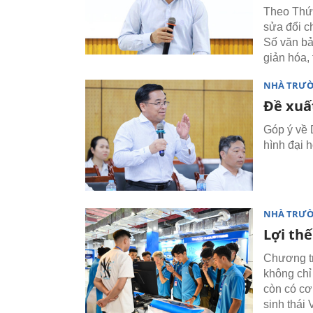
Theo Thứ 
sửa đổi c
Số văn b
giản hóa, 
NHÀ TRƯ
Đề xuấ
Góp ý về 
hình đại 
NHÀ TRƯ
Lợi th
Chương tr
không chỉ
còn có cơ
sinh thái