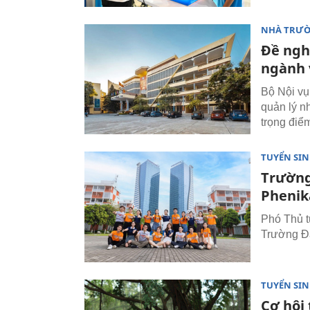
NHÀ TRƯ
Đề ngh
ngành 
Bộ Nội vụ
quản lý n
trọng điể
TUYỂN SI
Trường
Phenik
Phó Thủ t
Trường Đạ
TUYỂN SI
Cơ hội