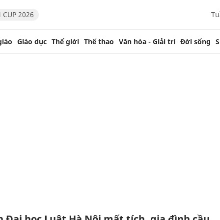
 CUP 2026
Tu
giáo
Giáo dục
Thế giới
Thể thao
Văn hóa - Giải trí
Đời sống
S
 Đại học Luật Hà Nội mất tích, gia đình cầu