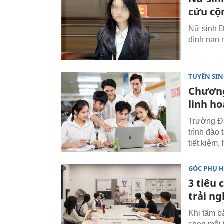
cứu cộ
Nữ sinh Đạ
đình nạn
TUYỂN SI
Chương
linh ho
Trường Đ
trình đào 
tiết kiệm,
GÓC PHỤ 
3 tiêu 
trải n
Khi tấm b