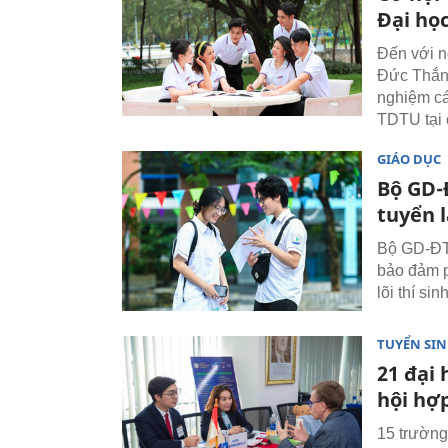
Đại họ
Đến với n
Đức Thắng
nghiệm cá
TDTU tại 
GIÁO DỤC
Bộ GD-
tuyển l
Bộ GD-ĐT 
bảo đảm p
lõi thí si
TUYỂN SI
21 đại
hội hợ
15 trường