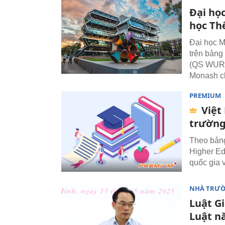
Đại họ
học Th
Đại học M
trên bảng
(QS WUR) 
Monash c
PREMIUM
Việt
trường
Theo bản
Higher Ed
quốc gia 
NHÀ TRƯ
Luật G
Luật n