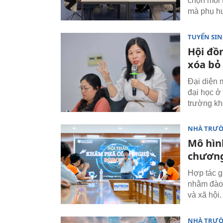
chọn môi 
mà phụ hu
TUYỂN SI
Hội đồ
xóa bỏ
Đại diện 
đại học ở
trường kh
NHÀ TRƯ
Mô hìn
chương
Hợp tác g
nhằm đào 
và xã hội.
NHÀ TRƯ