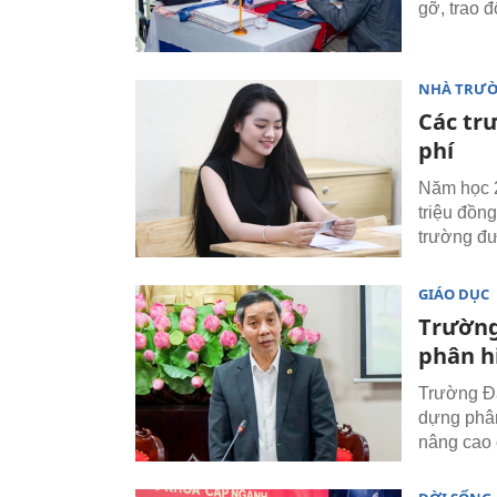
gỡ, trao đ
NHÀ TRƯ
Các tr
phí
Năm học 2
triệu đồng
trường đư
GIÁO DỤC
Trường
phân h
Trường Đạ
dựng phân
nâng cao 