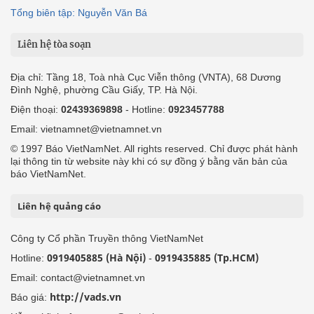
Tổng biên tập: Nguyễn Văn Bá
Liên hệ tòa soạn
Địa chỉ: Tầng 18, Toà nhà Cục Viễn thông (VNTA), 68 Dương
Đình Nghệ, phường Cầu Giấy, TP. Hà Nội.
Điện thoại:
02439369898
- Hotline:
0923457788
Email: vietnamnet@vietnamnet.vn
© 1997 Báo VietNamNet. All rights reserved. Chỉ được phát hành
lại thông tin từ website này khi có sự đồng ý bằng văn bản của
báo VietNamNet.
Liên hệ quảng cáo
Công ty Cổ phần Truyền thông VietNamNet
0919405885 (Hà Nội)
0919435885 (Tp.HCM)
Hotline:
-
Email: contact@vietnamnet.vn
http://vads.vn
Báo giá: