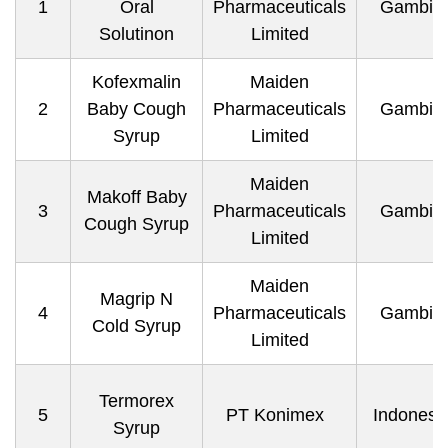
1
Oral
Pharmaceuticals
Gambia
Solutinon
Limited
Kofexmalin
Maiden
2
Baby Cough
Pharmaceuticals
Gambia
Syrup
Limited
Maiden
Makoff Baby
3
Pharmaceuticals
Gambia
Cough Syrup
Limited
Maiden
Magrip N
4
Pharmaceuticals
Gambia
Cold Syrup
Limited
Termorex
5
PT Konimex
Indonesi
Syrup