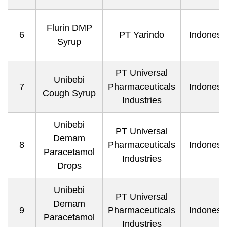
Flurin DMP
6
PT Yarindo
Indonesi
Syrup
PT Universal
Unibebi
7
Pharmaceuticals
Indonesi
Cough Syrup
Industries
Unibebi
PT Universal
Demam
8
Pharmaceuticals
Indonesi
Paracetamol
Industries
Drops
Unibebi
PT Universal
Demam
9
Pharmaceuticals
Indonesi
Paracetamol
Industries