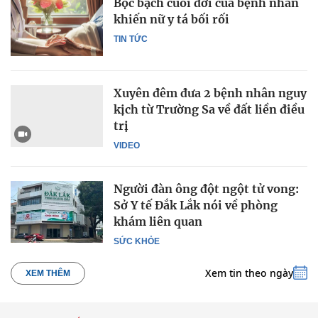
Bộc bạch cuối đời của bệnh nhân
khiến nữ y tá bối rối
TIN TỨC
Xuyên đêm đưa 2 bệnh nhân nguy
kịch từ Trường Sa về đất liền điều
trị
VIDEO
Người đàn ông đột ngột tử vong:
Sở Y tế Đắk Lắk nói về phòng
khám liên quan
SỨC KHỎE
Xem tin theo ngày
XEM THÊM