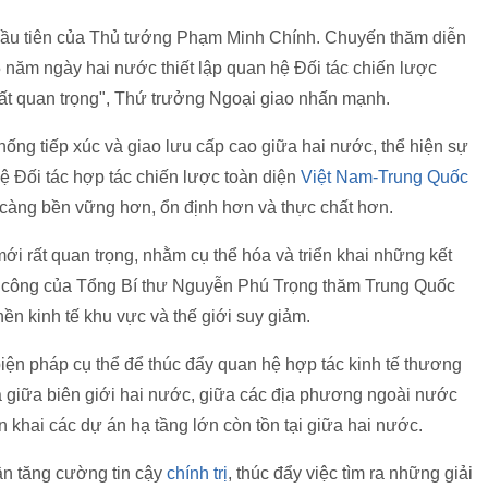
đầu tiên của Thủ tướng Phạm Minh Chính. Chuyến thăm diễn
 năm ngày hai nước thiết lập quan hệ Đối tác chiến lược
rất quan trọng", Thứ trưởng Ngoại giao nhấn mạnh.
thống tiếp xúc và giao lưu cấp cao giữa hai nước, thể hiện sự
hệ Đối tác hợp tác chiến lược toàn diện
Việt Nam-Trung Quốc
 càng bền vững hơn, ổn định hơn và thực chất hơn.
ới rất quan trọng, nhằm cụ thể hóa và triển khai những kết
h công của Tổng Bí thư Nguyễn Phú Trọng thăm Trung Quốc
nền kinh tế khu vực và thế giới suy giảm.
biện pháp cụ thể để thúc đẩy quan hệ hợp tác kinh tế thương
a giữa biên giới hai nước, giữa các địa phương ngoài nước
 khai các dự án hạ tầng lớn còn tồn tại giữa hai nước.
ần tăng cường tin cậy
chính trị
, thúc đẩy việc tìm ra những giải