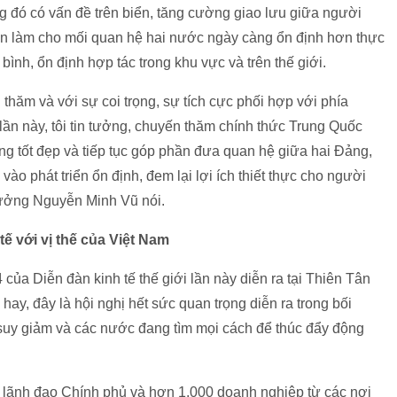
ng đó có vấn đề trên biển, tăng cường giao lưu giữa người
ần làm cho mối quan hệ hai nước ngày càng ổn định hơn thực
nh, ổn định hợp tác trong khu vực và trên thế giới.
thăm và với sự coi trọng, sự tích cực phối hợp với phía
ần này, tôi tin tưởng, chuyến thăm chính thức Trung Quốc
 tốt đẹp và tiếp tục góp phần đưa quan hệ giữa hai Đảng,
ào phát triển ổn định, đem lại lợi ích thiết thực cho người
rưởng Nguyễn Minh Vũ nói.
ế với vị thế của Việt Nam
của Diễn đàn kinh tế thế giới lần này diễn ra tại Thiên Tân
y, đây là hội nghị hết sức quan trọng diễn ra trong bối
 suy giảm và các nước đang tìm mọi cách để thúc đẩy động
à lãnh đạo Chính phủ và hơn 1.000 doanh nghiệp từ các nơi