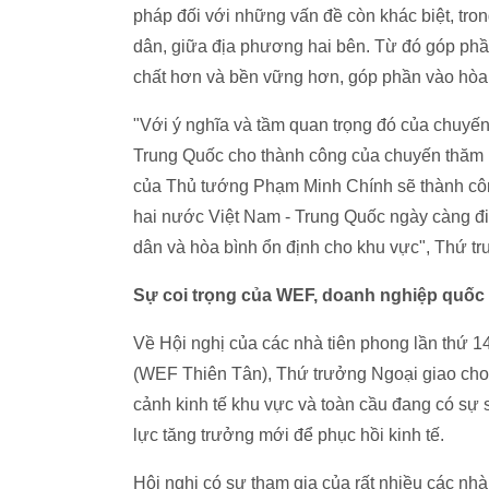
pháp đối với những vấn đề còn khác biệt, tro
dân, giữa địa phương hai bên. Từ đó góp ph
chất hơn và bền vững hơn, góp phần vào hòa bì
"Với ý nghĩa và tầm quan trọng đó của chuyến 
Trung Quốc cho thành công của chuyến thăm l
của Thủ tướng Phạm Minh Chính sẽ thành công
hai nước Việt Nam - Trung Quốc ngày càng đi v
dân và hòa bình ổn định cho khu vực", Thứ t
Sự coi trọng của WEF, doanh nghiệp quốc t
Về Hội nghị của các nhà tiên phong lần thứ 14 
(WEF Thiên Tân), Thứ trưởng Ngoại giao cho ha
cảnh kinh tế khu vực và toàn cầu đang có sự
lực tăng trưởng mới để phục hồi kinh tế.
Hội nghị có sự tham gia của rất nhiều các nh