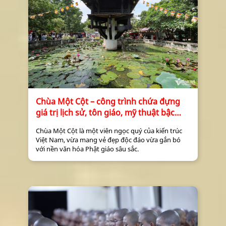
Chí Minh tuyên bố: “Thực dân và
phong kiến thi hành chính sách
chia rẽ đồng bào Giáo và đồng
bào Lương, để dễ thống trị. Tôi
đề nghị Chính phủ ta tuyên bố:
TÍN NGƯỠNG TỰ DO và Lương
Giáo đoàn kết”.
Chỉ ra cái chung, cái thống nhất
của các tôn giáo với mục tiêu, lí
tưởng của chủ nghĩa xã hội. Chủ
Chùa Một Cột – công trình chứa đựng
tịch Hồ Chí Minh đã viết: “Mục
giá trị lịch sử, tôn giáo, mỹ thuật bậc
đích cao cả của Phật Thích Ca và
nhất Thủ đô
Chúa Giêsu đều muốn mọi
Chùa Một Cột là một viên ngọc quý của kiến trúc
người có cơm ăn, áo mặc, bình
Việt Nam, vừa mang vẻ đẹp độc đáo vừa gắn bó
với nền văn hóa Phật giáo sâu sắc.
đẳng, tự do và thế giới đại
đồng”. Đồng thời nhấn mạnh
lòng yêu nước và đức tin tôn
giáo không có gì mâu thuẫn, trái
lại còn gắn bó chặt chẽ với nhau.
Một người đi theo tôn giáo nào
thì trước hết người đó phải là
công dân, có nghĩa vụ với dân