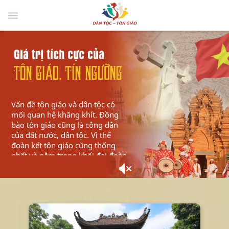
Vấn đề tôn giáo và dân tộc có
mối quan hệ khăng khít. Đồng
bào tôn giáo cũng là công dân
của đất nước, dân tộc. Vì thế
đoàn kết tôn giáo cũng thống
nhất và nằm trong khối đại đoàn
kết dân tộc. Mục tiêu của đoàn
kết tôn giáo là xây dựng, củng
cố khối đại đoàn kết dân tộc.
Chính vì vậy, ngay sau khi nước
nhà độc lập, trong Phiên họp
đầu tiên của Chính phủ lâm thời,
tháng 9 năm 1945), Chủ tịch Hồ