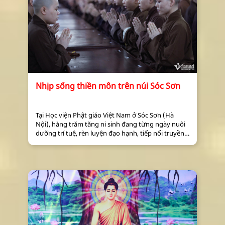
tộc, đất nước.
Trên tinh thần đó, VietnamNet
mong muốn chuyển tải những
giá trị tốt đẹp, giàu lòng bác ái
của các tôn giáo, tín ngưỡng
nhằm củng cố khối đại đoàn kết
toàn dân tộc, góp phần đưa đất
nước Việt Nam phát triển theo
hướng bền vững, hòa bình,
Nhịp sống thiền môn trên núi Sóc Sơn
Tại Học viện Phật giáo Việt Nam ở Sóc Sơn (Hà
Nội), hàng trăm tăng ni sinh đang từng ngày nuôi
dưỡng trí tuệ, rèn luyện đạo hạnh, tiếp nối truyền
thống hoằng pháp của Phật giáo.