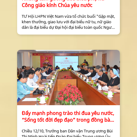
Công giáo kính Chúa yêu nước
TƯ Hội LHPN Việt Nam vừa tổ chức buổi "Gặp mặt,
khen thưởng, giao lưu với đại biểu nữ tu, nữ giáo
dân là đại biểu dự Đại hội đại biểu toàn quốc Người
Công giáo Việt Nam xây dựng và bảo vệ Tổ quốc
lần thứ VIII nhiệm kỳ 2023 - 2028".
Đẩy mạnh phong trào thi đua yêu nước,
“Sống tốt đời đẹp đạo” trong đồng bào
Công giáo
Chiều 12/10, Trưởng ban Dân vận Trung ương Bùi
Thị Minh Hoài tiếp Đoàn Đại biểu Trung ương Ủy