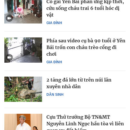
Cô gái Yên Bái phản ứng kịp thời,
cứu sống cháu trai 6 tuổi hóc dị
vật
GIA ĐÌNH
Phía sau video cụ bà 90 tuổi ở Yên
Bái trốn con cháu trèo cổng đi
chơi
GIA ĐÌNH
2 tảng đá lớn từ trên núi lăn
xuyên nhà dân
DÂN SINH
Cựu Thứ trưởng Bộ TN&MT
Nguyễn Linh Ngọc hầu tòa vì liên