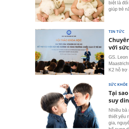
biệt là đố
giúp trẻ 
TIN TỨC
Chuyên
với sứ
GS. Leon 
Maastricht
K2 hỗ trợ
SỨC KHỎE
Tại sao
suy di
Nhiều bà 
thiết yếu
gia, nguy