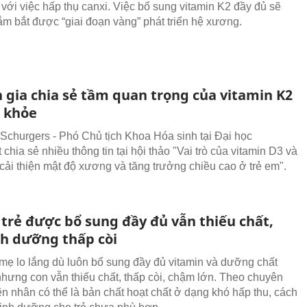
i với việc hấp thụ canxi. Việc bổ sung vitamin K2 đầy đủ sẽ
nắm bắt được “giai đoạn vàng” phát triển hệ xương.
 gia chia sẻ tầm quan trọng của vitamin K2
c khỏe
Schurgers - Phó Chủ tịch Khoa Hóa sinh tại Đại học
 chia sẻ nhiều thông tin tại hội thảo "Vai trò của vitamin D3 và
 cải thiện mật độ xương và tăng trưởng chiều cao ở trẻ em".
 trẻ được bổ sung đầy đủ vẫn thiếu chất,
nh dưỡng thấp còi
mẹ lo lắng dù luôn bổ sung đầy đủ vitamin và dưỡng chất
 nhưng con vẫn thiếu chất, thấp còi, chậm lớn. Theo chuyên
ên nhân có thể là bản chất hoạt chất ở dạng khó hấp thu, cách