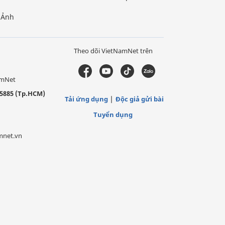
Ảnh
Theo dõi VietNamNet trên
amNet
5885 (Tp.HCM)
Tải ứng dụng
Độc giả gửi bài
Tuyển dụng
mnet.vn