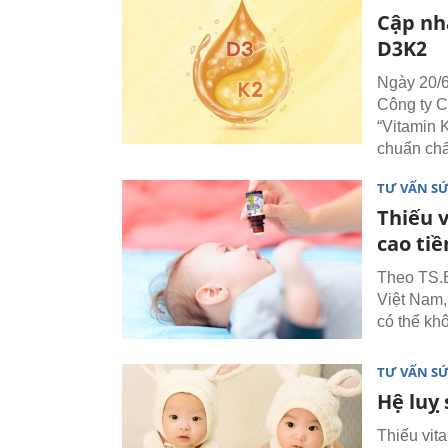
Cập nh
D3K2
Ngày 20/6
Công ty C
“Vitamin 
chuẩn chấ
TƯ VẤN S
Thiếu v
cao ti
Theo TS.
Việt Nam, 
có thể khô
TƯ VẤN S
Hệ luỵ 
Thiếu vit