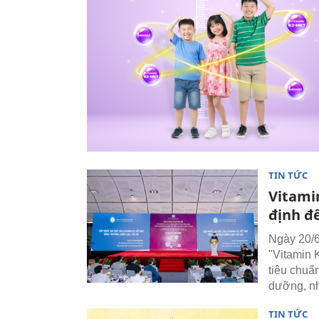
TIN TỨC
Vitami
định đ
Ngày 20/6
"Vitamin 
tiêu chuẩ
dưỡng, nh
TIN TỨC