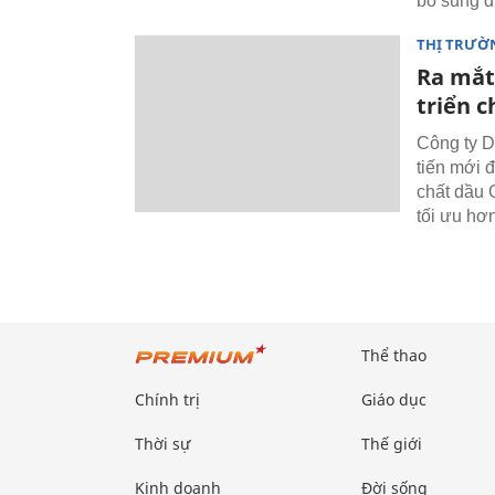
bổ sung d
THỊ TRƯỜN
Ra mắt
triển c
Công ty D
tiến mới 
chất dầu O
tối ưu hơn
Thể thao
Chính trị
Giáo dục
Thời sự
Thế giới
Kinh doanh
Đời sống