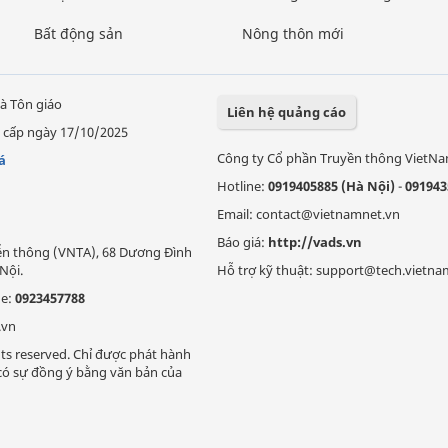
Bất động sản
Nông thôn mới
à Tôn giáo
Liên hệ quảng cáo
 cấp ngày 17/10/2025
Công ty Cổ phần Truyền thông VietN
á
Hotline:
0919405885 (Hà Nội)
-
091943
Email: contact@vietnamnet.vn
Báo giá:
http://vads.vn
Viễn thông (VNTA), 68 Dương Đình
Nội.
Hỗ trợ kỹ thuật: support@tech.vietna
ne:
0923457788
.vn
ts reserved. Chỉ được phát hành
i có sự đồng ý bằng văn bản của