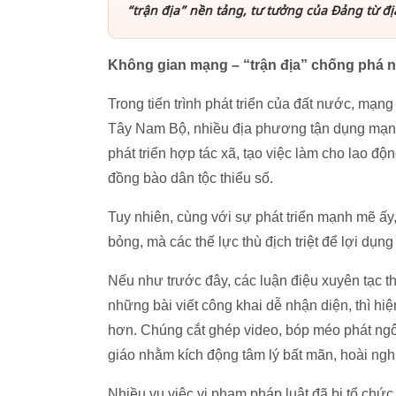
“trận địa” nền tảng, tư tưởng của Đảng từ đ
Không gian mạng – “trận địa” chống phá n
Trong tiến trình phát triển của đất nước, mạng 
Tây Nam Bộ, nhiều địa phương tận dụng mạng 
phát triển hợp tác xã, tạo việc làm cho lao độ
đồng bào dân tộc thiểu số.
Tuy nhiên, cùng với sự phát triển mạnh mẽ ấy
bỏng, mà các thế lực thù địch triệt để lợi dụ
Nếu như trước đây, các luận điệu xuyên tạc th
những bài viết công khai dễ nhận diện, thì h
hơn. Chúng cắt ghép video, bóp méo phát ngô
giáo nhằm kích động tâm lý bất mãn, hoài ngh
Nhiều vụ việc vi phạm pháp luật đã bị tổ chức