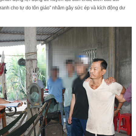
ranh cho tự do tôn giáo” nhằm gây sức ép và kích động dư