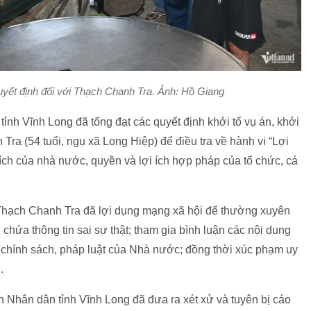
yết định đối với Thạch Chanh Tra. Ảnh: Hồ Giang
ỉnh Vĩnh Long đã tống đạt các quyết định khởi tố vụ án, khởi
Tra (54 tuổi, ngụ xã Long Hiệp) để điều tra về hành vi “Lợi
ch của nhà nước, quyền và lợi ích hợp pháp của tổ chức, cá
 Thạch Chanh Tra đã lợi dụng mạng xã hội để thường xuyên
g chứa thông tin sai sự thật; tham gia bình luận các nội dung
 chính sách, pháp luật của Nhà nước; đồng thời xúc phạm uy
.
n Nhân dân tỉnh Vĩnh Long đã đưa ra xét xử và tuyên bị cáo