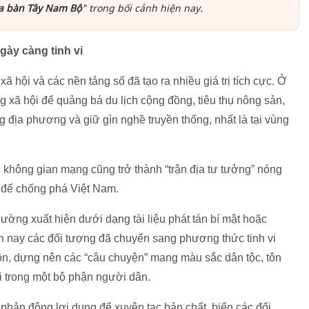
ịa bàn Tây Nam Bộ
" trong bối cảnh hiện nay.
gày càng tinh vi
xã hội và các nền tảng số đã tạo ra nhiều giá trị tích cực. Ở
xã hội để quảng bá du lịch cộng đồng, tiêu thụ nông sản,
ng địa phương và giữ gìn nghề truyền thống, nhất là tại vùng
, không gian mạng cũng trở thành “trận địa tư tưởng” nóng
ng để chống phá Việt Nam.
ường xuất hiện dưới dạng tài liệu phát tán bí mật hoặc
iện nay các đối tượng đã chuyển sang phương thức tinh vi
n, dựng nên các “câu chuyện” mang màu sắc dân tộc, tôn
i trong một bộ phận người dân.
 phản động lợi dụng để xuyên tạc bản chất, biến các đối