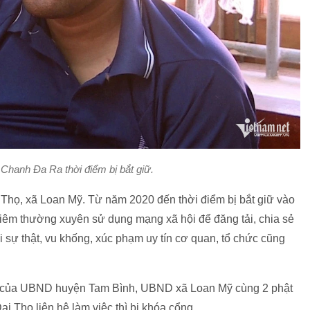
Chanh Đa Ra thời điểm bị bắt giữ.
 Thọ, xã Loan Mỹ. Từ năm 2020 đến thời điểm bị bắt giữ vào
êm thường xuyên sử dụng mạng xã hội để đăng tải, chia sẻ
sai sự thật, vu khống, xúc phạm uy tín cơ quan, tổ chức cũng
tác của UBND huyện Tam Bình, UBND xã Loan Mỹ cùng 2 phật
i Thọ liên hệ làm việc thì bị khóa cổng.