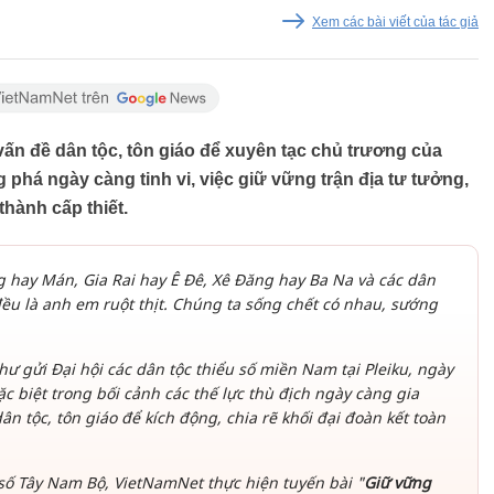
Xem các bài viết của tác giả
vấn đề dân tộc, tôn giáo để xuyên tạc chủ trương của
phá ngày càng tinh vi, việc giữ vững trận địa tư tưởng,
thành cấp thiết.
hay Mán, Gia Rai hay Ê Đê, Xê Đăng hay Ba Na và các dân
đều là anh em ruột thịt. Chúng ta sống chết có nhau, sướng
hư gửi Đại hội các dân tộc thiểu số miền Nam tại Pleiku, ngày
ặc biệt trong bối cảnh các thế lực thù địch ngày càng gia
n tộc, tôn giáo để kích động, chia rẽ khối đại đoàn kết toàn
 số Tây Nam Bộ, VietNamNet thực hiện tuyến bài "
Giữ vững