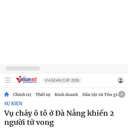
# ASEAN CUP 2026
Chính trị
Thời sự
Kinh doanh
Dân tộc và Tôn giáo
SỰ KIỆN
Vụ cháy ô tô ở Đà Nẵng khiến 2
người tử vong