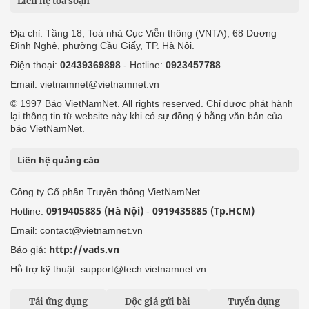
Liên hệ tòa soạn
Địa chỉ: Tầng 18, Toà nhà Cục Viễn thông (VNTA), 68 Dương
Đình Nghệ, phường Cầu Giấy, TP. Hà Nội.
Điện thoại:
02439369898
- Hotline:
0923457788
Email: vietnamnet@vietnamnet.vn
© 1997 Báo VietNamNet. All rights reserved. Chỉ được phát hành
lại thông tin từ website này khi có sự đồng ý bằng văn bản của
báo VietNamNet.
Liên hệ quảng cáo
Công ty Cổ phần Truyền thông VietNamNet
0919405885 (Hà Nội)
0919435885 (Tp.HCM)
Hotline:
-
Email: contact@vietnamnet.vn
http://vads.vn
Báo giá:
Hỗ trợ kỹ thuật: support@tech.vietnamnet.vn
Tải ứng dụng
Độc giả gửi bài
Tuyển dụng