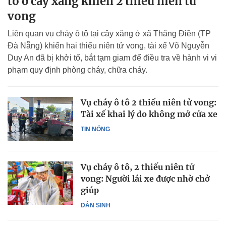
tô ở cây xăng khiến 2 thiếu niên tử
vong
Liên quan vụ cháy ô tô tại cây xăng ở xã Thăng Điền (TP
Đà Nẵng) khiến hai thiếu niên tử vong, tài xế Võ Nguyễn
Duy An đã bị khởi tố, bắt tạm giam để điều tra về hành vi vi
phạm quy định phòng cháy, chữa cháy.
Vụ cháy ô tô 2 thiếu niên tử vong:
Tài xế khai lý do không mở cửa xe
TIN NÓNG
Vụ cháy ô tô, 2 thiếu niên tử
vong: Người lái xe được nhờ chở
giúp
DÂN SINH