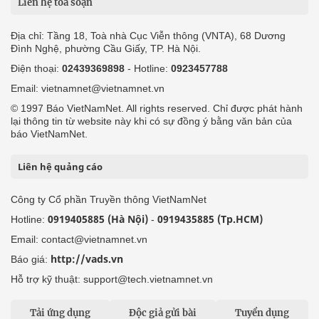
Liên hệ tòa soạn
Địa chỉ: Tầng 18, Toà nhà Cục Viễn thông (VNTA), 68 Dương
Đình Nghệ, phường Cầu Giấy, TP. Hà Nội.
Điện thoại:
02439369898
- Hotline:
0923457788
Email: vietnamnet@vietnamnet.vn
© 1997 Báo VietNamNet. All rights reserved. Chỉ được phát hành
lại thông tin từ website này khi có sự đồng ý bằng văn bản của
báo VietNamNet.
Liên hệ quảng cáo
Công ty Cổ phần Truyền thông VietNamNet
0919405885 (Hà Nội)
0919435885 (Tp.HCM)
Hotline:
-
Email: contact@vietnamnet.vn
http://vads.vn
Báo giá:
Hỗ trợ kỹ thuật: support@tech.vietnamnet.vn
Tải ứng dụng
Độc giả gửi bài
Tuyển dụng