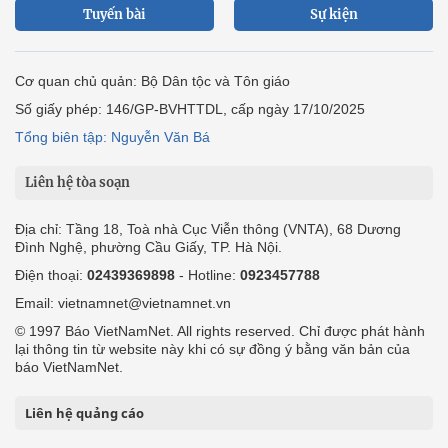
Tuyến bài
Sự kiện
Cơ quan chủ quản: Bộ Dân tộc và Tôn giáo
Số giấy phép: 146/GP-BVHTTDL, cấp ngày 17/10/2025
Tổng biên tập: Nguyễn Văn Bá
Liên hệ tòa soạn
Địa chỉ: Tầng 18, Toà nhà Cục Viễn thông (VNTA), 68 Dương
Đình Nghệ, phường Cầu Giấy, TP. Hà Nội.
Điện thoại:
02439369898
- Hotline:
0923457788
Email: vietnamnet@vietnamnet.vn
© 1997 Báo VietNamNet. All rights reserved. Chỉ được phát hành
lại thông tin từ website này khi có sự đồng ý bằng văn bản của
báo VietNamNet.
Liên hệ quảng cáo