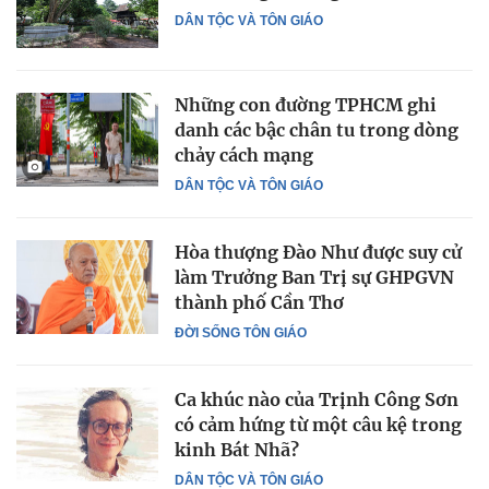
DÂN TỘC VÀ TÔN GIÁO
Những con đường TPHCM ghi
danh các bậc chân tu trong dòng
chảy cách mạng
DÂN TỘC VÀ TÔN GIÁO
Hòa thượng Ðào Như được suy cử
làm Trưởng Ban Trị sự GHPGVN
thành phố Cần Thơ
ĐỜI SỐNG TÔN GIÁO
Ca khúc nào của Trịnh Công Sơn
có cảm hứng từ một câu kệ trong
kinh Bát Nhã?
DÂN TỘC VÀ TÔN GIÁO