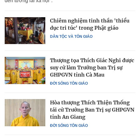
đến tương lai xã hội".
Chiêm nghiệm tinh thần 'thiểu
dục tri túc' trong Phật giáo
DÂN TỘC VÀ TÔN GIÁO
Thượng tọa Thích Giác Nghi được
suy cử làm Trưởng ban Trị sự
GHPGVN tỉnh Cà Mau
ĐỜI SỐNG TÔN GIÁO
Hòa thượng Thích Thiện Thống
tái cử Trưởng Ban Trị sự GHPGVN
tỉnh An Giang
ĐỜI SỐNG TÔN GIÁO