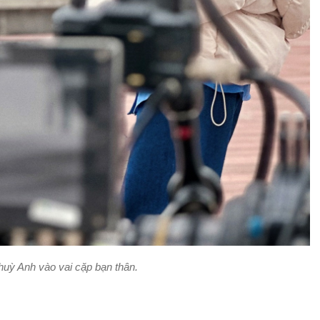
huỳ Anh vào vai cặp bạn thân.