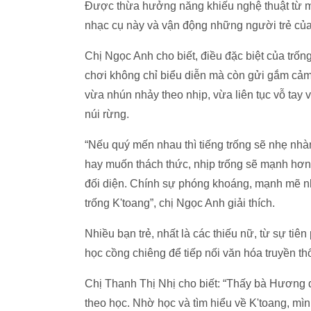
Được thừa hưởng năng khiếu nghệ thuật từ mẹ
nhạc cụ này và vận động những người trẻ của 
Chị Ngọc Anh cho biết, điều đặc biệt của trốn
chơi không chỉ biểu diễn mà còn gửi gắm cảm 
vừa nhún nhảy theo nhịp, vừa liên tục vỗ tay
núi rừng.
“Nếu quý mến nhau thì tiếng trống sẽ nhẹ nhàn
hay muốn thách thức, nhịp trống sẽ mạnh hơn, 
đối diện. Chính sự phóng khoáng, mạnh mẽ nh
trống K'toang”, chị Ngọc Anh giải thích.
Nhiều bạn trẻ, nhất là các thiếu nữ, từ sự t
học cồng chiêng để tiếp nối văn hóa truyền t
Chị Thanh Thị Nhị cho biết: “Thấy bà Hương đ
theo học. Nhờ học và tìm hiểu về K'toang, mìn