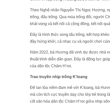
Theo Nghệ nhân Nguyễn Thị Ngọc Hương, ngườ
trống, đấu trống. Qua múa trống đôi, người Chă
khát vọng và kết nối cả cộng đồng, kết nối q
Đây là hình thức song tấu trống, kết hợp khéo 
đầy hứng khởi, cả nhạc cụ và người chơi cùn
Năm 2022, bà Hương đã vinh dự được nhà nư
thuật trình diễn dân gian. Đây là động lực giú
của dân tộc Chăm H’roi.
Trao truyền nhịp trống K'toang
Để lan tỏa niềm đam mê với K'toang, bà Hương 
mà còn tích cực truyền dạy cho lớp trẻ trong l
cốt văn hóa dân tộc Chăm H’roi giữa nhịp sốn