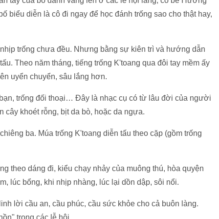
bàn tay của bố đánh vang lên ở các lễ hội làng, cô bé Hương
bố biểu diễn là cô đi ngay để học đánh trống sao cho thật hay,
 nhịp trống chưa đều. Nhưng bằng sự kiên trì và hướng dẫn
 tấu. Theo năm tháng, tiếng trống K'toang qua đôi tay mềm ấy
ên uyển chuyển, sâu lắng hơn.
 bạn, trống đối thoại… Đây là nhạc cụ có từ lâu đời của người
cây khoét rỗng, bịt da bò, hoặc da ngựa.
hiêng ba. Múa trống K'toang diễn tấu theo cặp (gồm trống
g theo dáng đi, kiểu chạy nhảy của muông thú, hòa quyện
ầm, lúc bổng, khi nhịp nhàng, lúc lại dồn dập, sôi nổi.
linh lời cầu an, cầu phúc, cầu sức khỏe cho cả buôn làng.
hồn" trong các lễ hội.