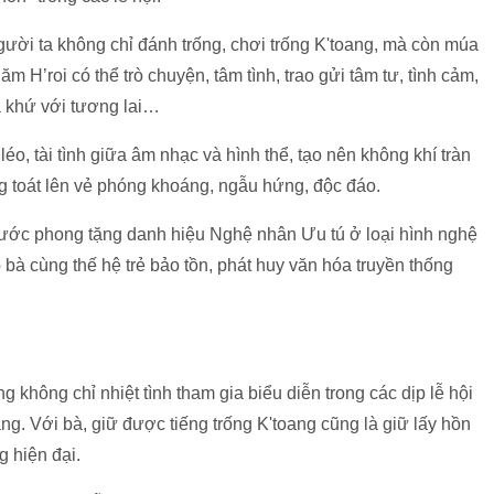
i ta không chỉ đánh trống, chơi trống K'toang, mà còn múa
m H’roi có thể trò chuyện, tâm tình, trao gửi tâm tư, tình cảm,
uá khứ với tương lai…
léo, tài tình giữa âm nhạc và hình thể, tạo nên không khí tràn
g toát lên vẻ phóng khoáng, ngẫu hứng, độc đáo.
ớc phong tặng danh hiệu Nghệ nhân Ưu tú ở loại hình nghệ
p bà cùng thế hệ trẻ bảo tồn, phát huy văn hóa truyền thống
không chỉ nhiệt tình tham gia biểu diễn trong các dịp lễ hội
àng. Với bà, giữ được tiếng trống K'toang cũng là giữ lấy hồn
g hiện đại.