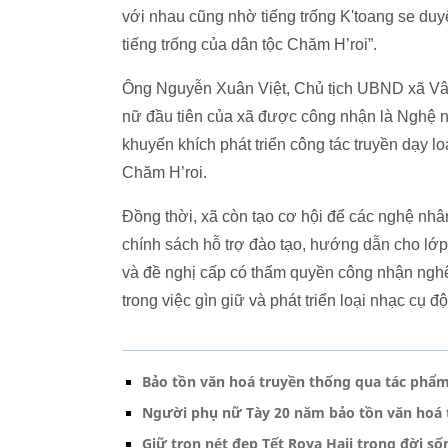
với nhau cũng nhờ tiếng trống K'toang se duyê
tiếng trống của dân tộc Chăm H’roi”.
Ông Nguyễn Xuân Việt, Chủ tịch UBND xã Vâ
nữ đầu tiên của xã được công nhận là Nghệ nh
khuyến khích phát triển công tác truyền dạy l
Chăm H’roi.
Đồng thời, xã còn tạo cơ hội để các nghệ nhân c
chính sách hỗ trợ đào tạo, hướng dẫn cho lớp 
và đề nghị cấp có thẩm quyền công nhận ngh
trong việc gìn giữ và phát triển loại nhạc cụ đ
Bảo tồn văn hoá truyền thống qua tác phẩm
Người phụ nữ Tày 20 năm bảo tồn văn hoá t
Giữ trọn nét đẹp Tết Roya Haji trong đời 