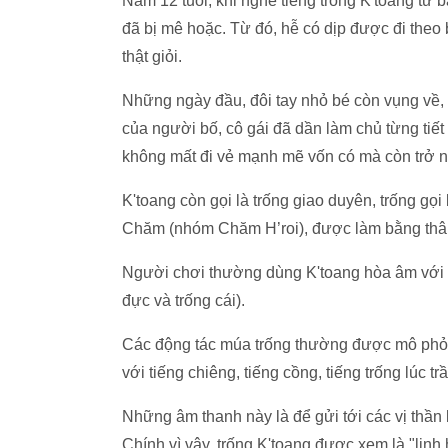
Năm 12 tuổi, khi nghe tiếng trống K'toang từ 
đã bị mê hoặc. Từ đó, hễ có dịp được đi theo 
thật giỏi.
Những ngày đầu, đôi tay nhỏ bé còn vụng về,
của người bố, cô gái đã dần làm chủ từng tiết
không mất đi vẻ mạnh mẽ vốn có mà còn trở n
K'toang còn gọi là trống giao duyên, trống gọi
Chăm (nhóm Chăm H’roi), được làm bằng thân 
Người chơi thường dùng K'toang hòa âm với c
đực và trống cái).
Các động tác múa trống thường được mô phỏn
với tiếng chiêng, tiếng cồng, tiếng trống lúc tr
Những âm thanh này là để gửi tới các vị thần 
Chính vì vậy, trống K'toang được xem là "linh 