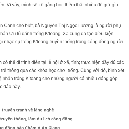
n. Vì vậy, mình sẽ cố gắng học thêm thật nhiều để giữ gìn
n Canh cho biết, bà Nguyễn Thị Ngọc Hương là người phụ
ân Ưu tú đánh trống K'toang. Xã cũng đã tạo điều kiện,
oại nhạc cụ trống K'toang truyền thống trong cộng đồng người
ó thể đi trình diễn tại lễ hội ở xã, tỉnh; thực hiện đầy đủ các
trẻ thông qua các khóa học chơi trống. Cùng với đó, bình xét
ệ nhân trống K'toang cho những người có nhiều đóng góp
ộc đáo này.
 truyện tranh về làng nghề
ruyền thống, làm du lịch cộng đồng
sống đồng bào Chăm ở An Giang