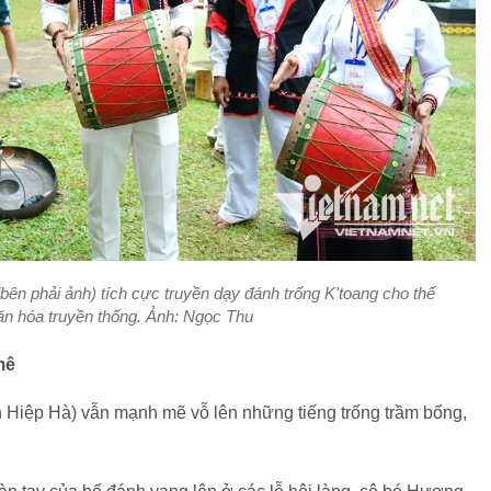
n phải ảnh) tích cực truyền dạy đánh trống K'toang cho thế
văn hóa truyền thống. Ảnh: Ngọc Thu
mê
n Hiệp Hà) vẫn mạnh mẽ vỗ lên những tiếng trống trầm bổng,