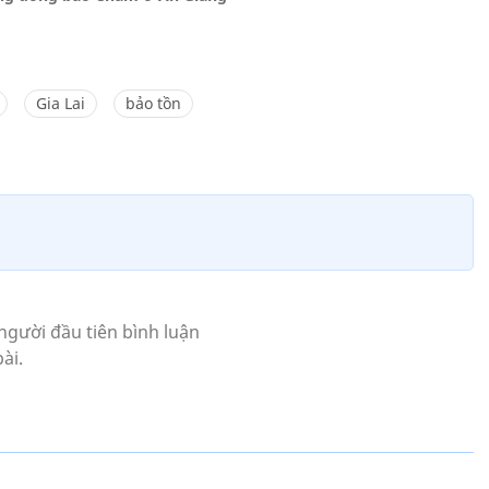
Gia Lai
bảo tồn