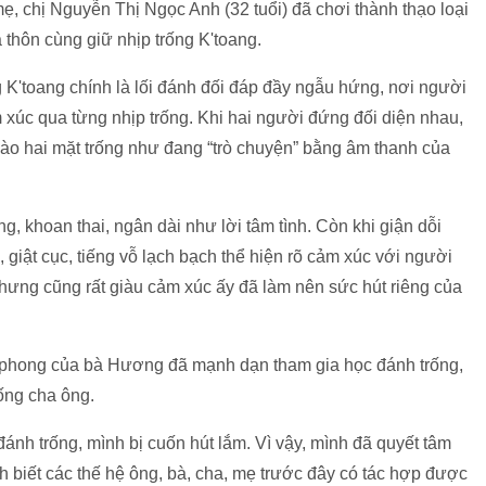
, chị Nguyễn Thị Ngọc Anh (32 tuổi) đã chơi thành thạo loại
thôn cùng giữ nhịp trống K'toang.
g K'toang chính là lối đánh đối đáp đầy ngẫu hứng, nơi người
xúc qua từng nhịp trống. Khi hai người đứng đối diện nhau,
 vào hai mặt trống như đang “trò chuyện” bằng âm thanh của
g, khoan thai, ngân dài như lời tâm tình. Còn khi giận dỗi
giật cục, tiếng vỗ lạch bạch thể hiện rõ cảm xúc với người
ưng cũng rất giàu cảm xúc ấy đã làm nên sức hút riêng của
iên phong của bà Hương đã mạnh dạn tham gia học đánh trống,
hống cha ông.
ánh trống, mình bị cuốn hút lắm. Vì vậy, mình đã quyết tâm
h biết các thế hệ ông, bà, cha, mẹ trước đây có tác hợp được