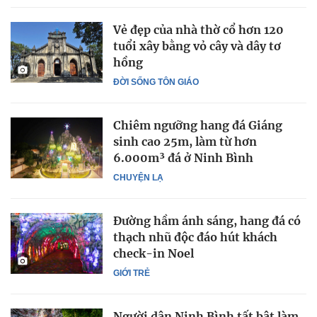
Vẻ đẹp của nhà thờ cổ hơn 120
tuổi xây bằng vỏ cây và dây tơ
hồng
ĐỜI SỐNG TÔN GIÁO
Chiêm ngưỡng hang đá Giáng
sinh cao 25m, làm từ hơn
6.000m³ đá ở Ninh Bình
CHUYỆN LẠ
Đường hầm ánh sáng, hang đá có
thạch nhũ độc đáo hút khách
check-in Noel
GIỚI TRẺ
Người dân Ninh Bình tất bật làm