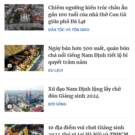
Chiêm ngưỡng kiến trúc châu Âu
gần 100 tuổi của nhà thờ Con Gà
giữa phố Đà Lạt
DÂN TỘC VÀ TÔN GIÁO
Ngày bán hơn 500 suất, quán bún
chả nổi tiếng Nam Định tiết lộ bí
quyết trăm năm
DU LỊCH
Xứ đạo Nam Định lộng lẫy chờ
đón Giáng sinh 2024
ĐỜI SỐNG
10 địa điểm vui chơi Giáng sinh
2024 thú vị tại Hà Nội và TPHCM