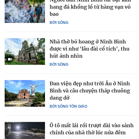
hang đá khổng lồ từ hàng vạn vỏ
bao
ĐỜI SỐNG
Nhà thờ bỏ hoang ở Ninh Bình
được ví như 'lâu đài cổ tích', thu
hút ánh nhìn
ĐỜI SỐNG
Đan viện đẹp như trời Âu ở Ninh
Bình và câu chuyện tháp chuông
dang dở
ĐỜI SỐNG TÔN GIÁO
Ô tô mất lái rồi trượt dài vào sảnh
chính của nhà thờ lúc nửa đêm