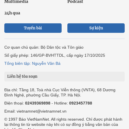
Multimedia
Podcast
24h qua
Tuyến bài
Sự kiện
Cơ quan chủ quản: Bộ Dân tộc và Tôn giáo
Số giấy phép: 146/GP-BVHTTDL, cấp ngày 17/10/2025
Tổng biên tập: Nguyễn Văn Bá
Liên hệ tòa soạn
Địa chỉ: Tầng 18, Toà nhà Cục Viễn thông (VNTA), 68 Dương
Đình Nghệ, phường Cầu Giấy, TP. Hà Nội.
Điện thoại:
02439369898
- Hotline:
0923457788
Email: vietnamnet@vietnamnet.vn
© 1997 Báo VietNamNet. All rights reserved. Chỉ được phát hành
lại thông tin từ website này khi có sự đồng ý bằng văn bản của