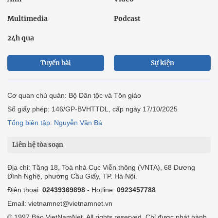
Multimedia
Podcast
24h qua
Tuyến bài
Sự kiện
Cơ quan chủ quản: Bộ Dân tộc và Tôn giáo
Số giấy phép: 146/GP-BVHTTDL, cấp ngày 17/10/2025
Tổng biên tập: Nguyễn Văn Bá
Liên hệ tòa soạn
Địa chỉ: Tầng 18, Toà nhà Cục Viễn thông (VNTA), 68 Dương
Đình Nghệ, phường Cầu Giấy, TP. Hà Nội.
Điện thoại:
02439369898
- Hotline:
0923457788
Email: vietnamnet@vietnamnet.vn
© 1997 Báo VietNamNet. All rights reserved. Chỉ được phát hành