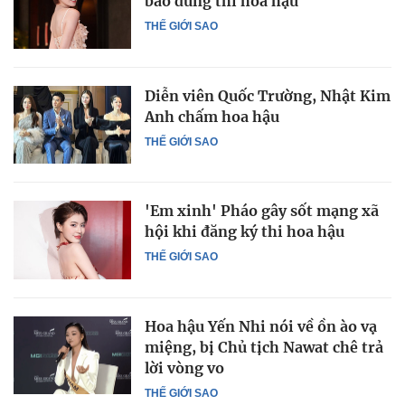
báo dừng thi hoa hậu
THẾ GIỚI SAO
Diễn viên Quốc Trường, Nhật Kim
Anh chấm hoa hậu
THẾ GIỚI SAO
'Em xinh' Pháo gây sốt mạng xã
hội khi đăng ký thi hoa hậu
THẾ GIỚI SAO
Hoa hậu Yến Nhi nói về ồn ào vạ
miệng, bị Chủ tịch Nawat chê trả
lời vòng vo
THẾ GIỚI SAO