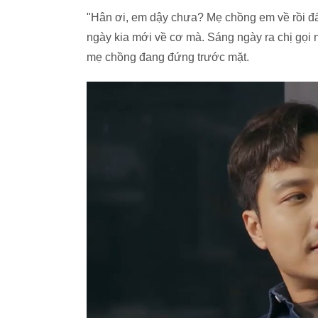
"Hân ơi, em dậy chưa? Mẹ chồng em về rồi đấ
ngày kia mới về cơ mà. Sáng ngày ra chị gọi n
mẹ chồng đang đứng trước mặt.