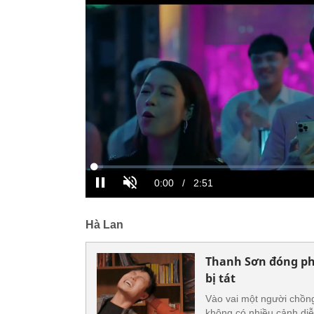
Hà Lan
Thanh Sơn đóng phi
bị tát
Vào vai một người chồng
không có nhiều cảnh diễ