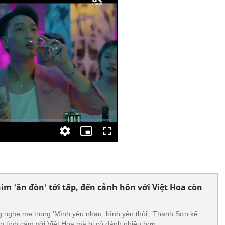
m 'ăn đòn' tới tấp, đến cảnh hôn với Việt Hoa còn
 nghe mẹ trong 'Mình yêu nhau, bình yên thôi', Thanh Sơn kể
n tình cảm với Việt Hoa mà bị cô đánh nhiều hơn.