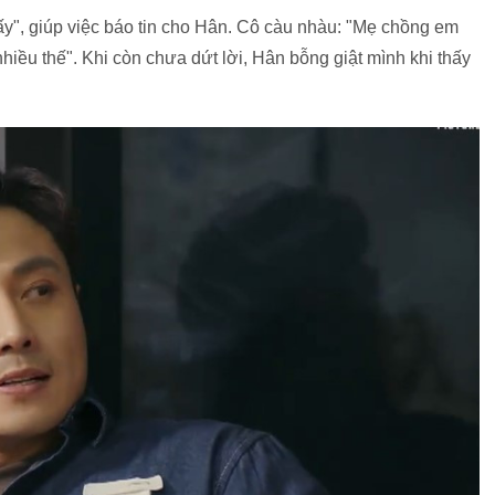
y", giúp việc báo tin cho Hân. Cô càu nhàu: "Mẹ chồng em
hiều thế". Khi còn chưa dứt lời, Hân bỗng giật mình khi thấy