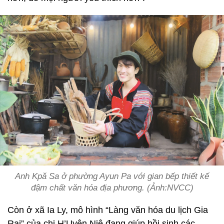
Anh Kpă Sa ở phường Ayun Pa với gian bếp thiết kế
đậm chất văn hóa địa phương. (Ảnh:NVCC)
Còn ở xã Ia Ly, mô hình “Làng văn hóa du lịch Gia
Rai” của chị H’Uyên Niê đang giúp hồi sinh các