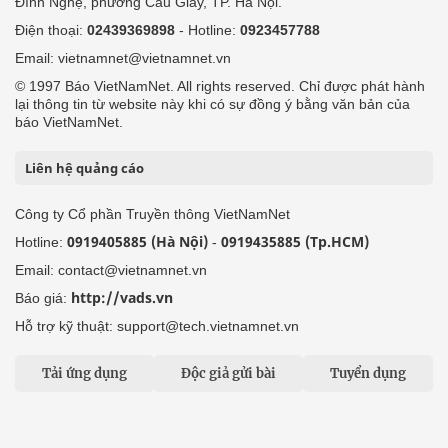
Đình Nghệ, phường Cầu Giấy, TP. Hà Nội.
Điện thoại:
02439369898
- Hotline:
0923457788
Email: vietnamnet@vietnamnet.vn
© 1997 Báo VietNamNet. All rights reserved. Chỉ được phát hành
lại thông tin từ website này khi có sự đồng ý bằng văn bản của
báo VietNamNet.
Liên hệ quảng cáo
Công ty Cổ phần Truyền thông VietNamNet
0919405885 (Hà Nội)
0919435885 (Tp.HCM)
Hotline:
-
Email: contact@vietnamnet.vn
http://vads.vn
Báo giá:
Hỗ trợ kỹ thuật: support@tech.vietnamnet.vn
Tải ứng dụng
Độc giả gửi bài
Tuyển dụng