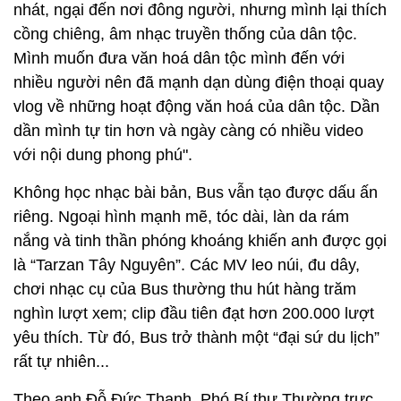
nhát, ngại đến nơi đông người, nhưng mình lại thích
cồng chiêng, âm nhạc truyền thống của dân tộc.
Mình muốn đưa văn hoá dân tộc mình đến với
nhiều người nên đã mạnh dạn dùng điện thoại quay
vlog về những hoạt động văn hoá của dân tộc. Dần
dần mình tự tin hơn và ngày càng có nhiều video
với nội dung phong phú".
Không học nhạc bài bản, Bus vẫn tạo được dấu ấn
riêng. Ngoại hình mạnh mẽ, tóc dài, làn da rám
nắng và tinh thần phóng khoáng khiến anh được gọi
là “Tarzan Tây Nguyên”. Các MV leo núi, đu dây,
chơi nhạc cụ của Bus thường thu hút hàng trăm
nghìn lượt xem; clip đầu tiên đạt hơn 200.000 lượt
yêu thích. Từ đó, Bus trở thành một “đại sứ du lịch”
rất tự nhiên...
Theo anh Đỗ Đức Thanh, Phó Bí thư Thường trực