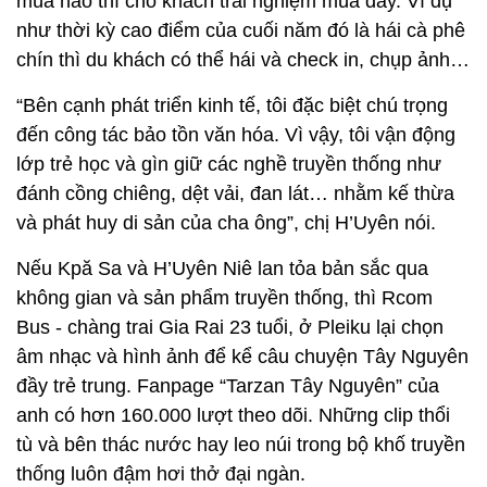
mùa nào thì cho khách trải nghiệm mùa đấy. Ví dụ
như thời kỳ cao điểm của cuối năm đó là hái cà phê
chín thì du khách có thể hái và check in, chụp ảnh…
“Bên cạnh phát triển kinh tế, tôi đặc biệt chú trọng
đến công tác bảo tồn văn hóa. Vì vậy, tôi vận động
lớp trẻ học và gìn giữ các nghề truyền thống như
đánh cồng chiêng, dệt vải, đan lát… nhằm kế thừa
và phát huy di sản của cha ông”, chị H’Uyên nói.
Nếu Kpă Sa và H’Uyên Niê lan tỏa bản sắc qua
không gian và sản phẩm truyền thống, thì Rcom
Bus - chàng trai Gia Rai 23 tuổi, ở Pleiku lại chọn
âm nhạc và hình ảnh để kể câu chuyện Tây Nguyên
đầy trẻ trung. Fanpage “Tarzan Tây Nguyên” của
anh có hơn 160.000 lượt theo dõi. Những clip thổi
tù và bên thác nước hay leo núi trong bộ khố truyền
thống luôn đậm hơi thở đại ngàn.