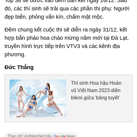
Top 38 sẽ bước vào đêm bán kết ngày 26/12. Sau
đó, các thí sinh sẽ trải qua các phần thi phụ: Người
đẹp biển, phỏng vấn kín, chấm mặt mộc.
Đêm chung kết cuộc thi sẽ diễn ra ngày 31/12, kết
hợp bắn pháo hoa chào mừng năm mới tại Đà Lạt,
truyền hình trực tiếp trên VTV3 và các kênh địa
phương.
Đức Thắng
Thí sinh Hoa hậu Hoàn
vũ Việt Nam 2023 diện
bikini giữa 'băng tuyết'