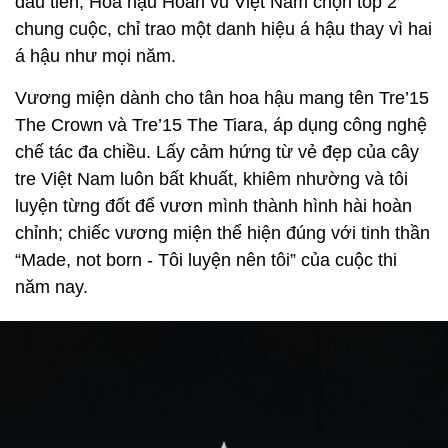
đầu tiên, Hoa hậu Hoàn vũ Việt Nam chọn top 2
chung cuộc, chỉ trao một danh hiệu á hậu thay vì hai
á hậu như mọi năm.
Vương miện dành cho tân hoa hậu mang tên Tre’15
The Crown và Tre’15 The Tiara, áp dụng công nghệ
chế tác đa chiều. Lấy cảm hứng từ vẻ đẹp của cây
tre Việt Nam luôn bất khuất, khiêm nhường và tôi
luyện từng đốt để vươn mình thành hình hài hoàn
chỉnh; chiếc vương miện thể hiện đúng với tinh thần
“Made, not born - Tôi luyện nên tôi” của cuộc thi
năm nay.