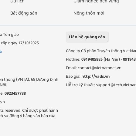
Du lịch
Giảm nghèo bền vững
Bất động sản
Nông thôn mới
à Tôn giáo
Liên hệ quảng cáo
 cấp ngày 17/10/2025
Công ty Cổ phần Truyền thông VietN
á
Hotline:
0919405885 (Hà Nội)
-
091943
Email: contact@vietnamnet.vn
Báo giá:
http://vads.vn
Viễn thông (VNTA), 68 Dương Đình
Nội.
Hỗ trợ kỹ thuật: support@tech.vietna
ne:
0923457788
.vn
ts reserved. Chỉ được phát hành
i có sự đồng ý bằng văn bản của