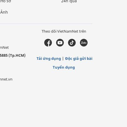
Hồ sơ
24h qua
Ảnh
Theo dõi VietNamNet trên
amNet
5885 (Tp.HCM)
Tải ứng dụng
Độc giả gửi bài
Tuyển dụng
mnet.vn