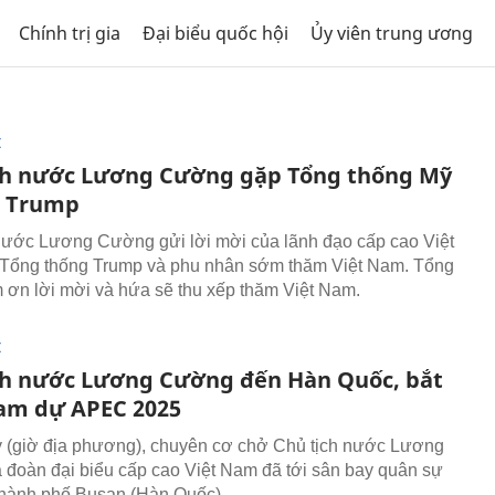
Chính trị gia
Đại biểu quốc hội
Ủy viên trung ương
I
ch nước Lương Cường gặp Tổng thống Mỹ
d Trump
nước Lương Cường gửi lời mời của lãnh đạo cấp cao Việt
Tổng thống Trump và phu nhân sớm thăm Việt Nam. Tổng
 ơn lời mời và hứa sẽ thu xếp thăm Việt Nam.
I
ch nước Lương Cường đến Hàn Quốc, bắt
am dự APEC 2025
 (giờ địa phương), chuyên cơ chở Chủ tịch nước Lương
đoàn đại biểu cấp cao Việt Nam đã tới sân bay quân sự
hành phố Busan (Hàn Quốc).