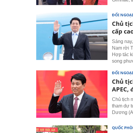
ĐỐI NGOẠ
Chủ tị
cấp ca
Sáng nay,
Nam rời T
Hợp tác k
song phư
ĐỐI NGOẠ
Chủ tịc
APEC, 
Chủ tịch
tham dự t
Dương (AP
QUỐC PH