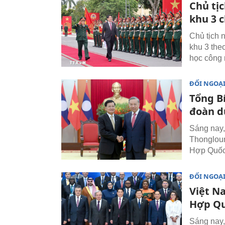
Chủ tị
khu 3 
Chủ tịch 
khu 3 theo
học công 
ĐỐI NGOẠ
Tổng Bí
đoàn d
Sáng nay,
Thongloun
Hợp Quốc
ĐỐI NGOẠ
Việt N
Hợp Qu
Sáng nay,