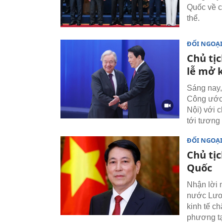
Quốc về c
thể.
ĐỐI NGOẠ
Chủ tị
lễ mở 
Sáng nay,
Công ước
Nội) với 
tới tương 
ĐỐI NGOẠ
Chủ tị
Quốc
Nhận lời 
nước Lươ
kinh tế c
phương tạ