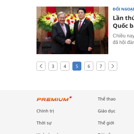
ĐỐI NGOẠ
Lần th
Quốc b
Chiều nay
đã hội đà
3
4
5
6
7
Thể thao
Chính trị
Giáo dục
Thời sự
Thế giới