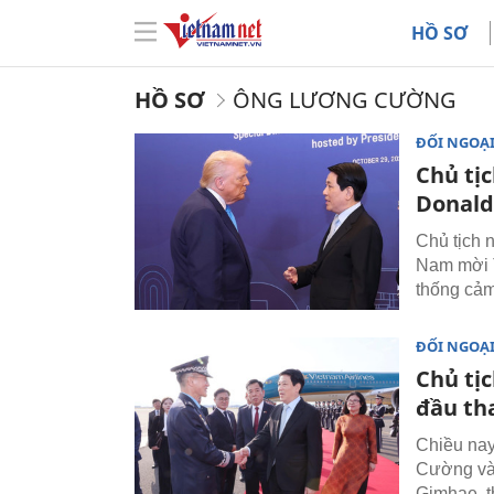
HỒ SƠ
HỒ SƠ
ÔNG LƯƠNG CƯỜNG
ĐỐI NGOẠ
Chủ tị
Donal
Chủ tịch 
Nam mời 
thống cảm
ĐỐI NGOẠ
Chủ tị
đầu th
Chiều nay
Cường và 
Gimhae, t