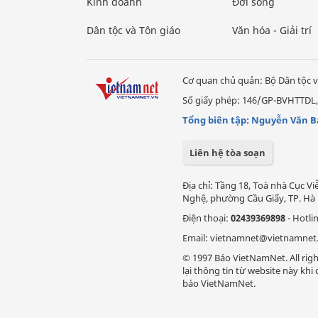
Kinh doanh
Đời sống
Dân tộc và Tôn giáo
Văn hóa - Giải trí
Cơ quan chủ quản: Bộ Dân tộc v
Số giấy phép: 146/GP-BVHTTDL,
Tổng biên tập: Nguyễn Văn B
Liên hệ tòa soạn
Địa chỉ: Tầng 18, Toà nhà Cục 
Nghệ, phường Cầu Giấy, TP. Hà 
Điện thoại:
02439369898
- Hotli
Email: vietnamnet@vietnamnet
© 1997 Báo VietNamNet. All righ
lại thông tin từ website này kh
báo VietNamNet.