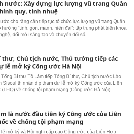
ch nước: Xây dựng lực lượng vũ trang Quân
chính quy, tinh nhuệ
nước cho rằng cần tiếp tục tổ chức lực lượng vũ trang Quân
 hướng “tinh, gọn, mạnh, hiện đại”; tập trung phát triển khoa
nghệ, đổi mới sáng tạo và chuyển đổi số.
I
 thư, Chủ tịch nước, Thủ tướng tiếp các
ự lễ mở ký Công ước Hà Nội
 Tổng Bí thư Tô Lâm tiếp Tổng Bí thư, Chủ tịch nước Lào
 Sisoulith nhân dịp tham dự lễ mở ký Công ước của Liên
 (LHQ) về chống tội phạm mạng (Công ước Hà Nội).
I
am là nước đầu tiên ký Công ước của Liên
ốc về chống tội phạm mạng
 lễ mở ký và Hội nghị cấp cao Công ước của Liên Hợp