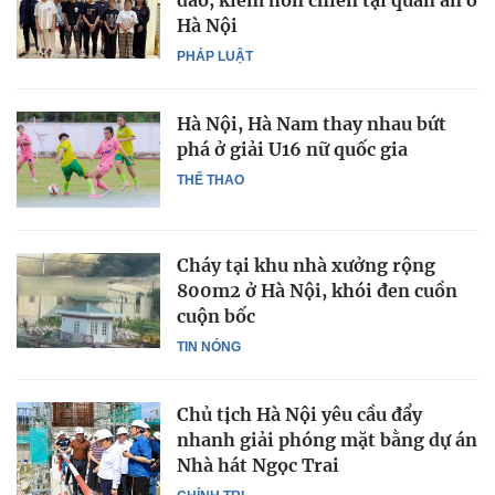
dao, kiếm hỗn chiến tại quán ăn ở
Hà Nội
PHÁP LUẬT
Hà Nội, Hà Nam thay nhau bứt
phá ở giải U16 nữ quốc gia
THỂ THAO
Cháy tại khu nhà xưởng rộng
800m2 ở Hà Nội, khói đen cuồn
cuộn bốc
TIN NÓNG
Chủ tịch Hà Nội yêu cầu đẩy
nhanh giải phóng mặt bằng dự án
Nhà hát Ngọc Trai