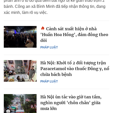
phản ánh ô tô đỗ qua đêm bất ngờ bị kẻ gian tháo trộm 2
bánh. Công an xã Bình Minh đã tiếp nhận thông tin, đang
xác minh, làm rõ vụ việc.
Cảnh sát xuất hiện ở nhà
'Huấn Hoa Hồng', đám đông theo
dõi
PHÁP LUẬT
Hà Nội: Khởi tố 2 đối tượng trộn
Paracetamol vào thuốc Đông y, nổ
chữa bách bệnh
PHÁP LUẬT
Hà Nội ùn tắc vào giờ tan tầm,
nghìn người 'chôn chân' giữa
mưa lớn