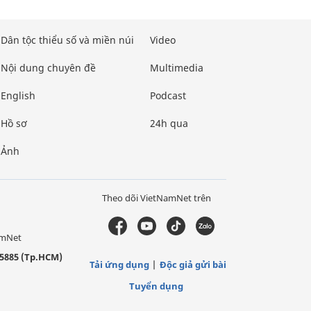
Dân tộc thiểu số và miền núi
Video
Nội dung chuyên đề
Multimedia
English
Podcast
Hồ sơ
24h qua
Ảnh
Theo dõi VietNamNet trên
amNet
5885 (Tp.HCM)
Tải ứng dụng
Độc giả gửi bài
Tuyển dụng