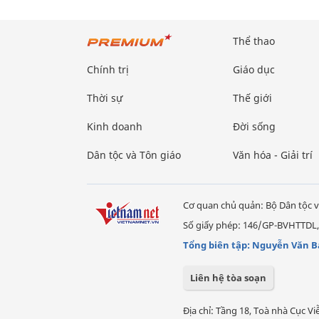
Thể thao
Chính trị
Giáo dục
Thời sự
Thế giới
Kinh doanh
Đời sống
Dân tộc và Tôn giáo
Văn hóa - Giải trí
Cơ quan chủ quản: Bộ Dân tộc v
Số giấy phép: 146/GP-BVHTTDL,
Tổng biên tập: Nguyễn Văn B
Liên hệ tòa soạn
Địa chỉ: Tầng 18, Toà nhà Cục 