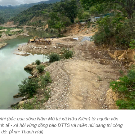
 Nhị (bắc qua sông Nậm Mộ tại xã Hữu Kiệm) từ nguồn vốn
inh tế - xã hội vùng đồng bào DTTS và miền núi đang thi công
 dở. (Ảnh: Thanh Hải)