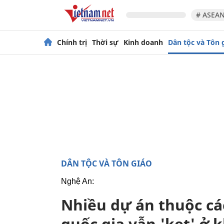
# ASEAN
Chính trị
Thời sự
Kinh doanh
Dân tộc và Tôn 
DÂN TỘC VÀ TÔN GIÁO
Nghệ An:
Nhiều dự án thuộc cá
quốc gia vẫn 'kẹt' ở 