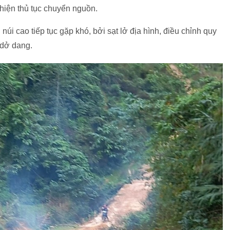
hiện thủ tục chuyển nguồn.
úi cao tiếp tục gặp khó, bởi sạt lở địa hình, điều chỉnh quy
 dở dang.