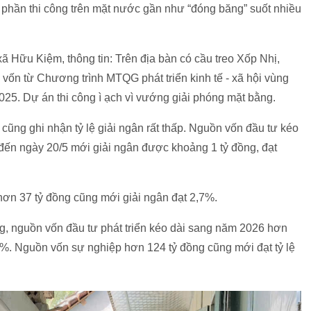
 phần thi công trên mặt nước gần như “đóng băng” suốt nhiều
Hữu Kiệm, thông tin: Trên địa bàn có cầu treo Xốp Nhị,
 vốn từ Chương trình MTQG phát triển kinh tế - xã hội vùng
25. Dự án thi công ì ạch vì vướng giải phóng mặt bằng.
ng ghi nhận tỷ lệ giải ngân rất thấp. Nguồn vốn đầu tư kéo
đến ngày 20/5 mới giải ngân được khoảng 1 tỷ đồng, đạt
ơn 37 tỷ đồng cũng mới giải ngân đạt 2,7%.
 nguồn vốn đầu tư phát triển kéo dài sang năm 2026 hơn
3%. Nguồn vốn sự nghiệp hơn 124 tỷ đồng cũng mới đạt tỷ lệ