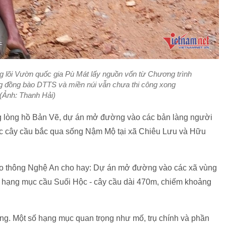
 lõi Vườn quốc gia Pù Mát lấy nguồn vốn từ Chương trình
ng đồng bào DTTS và miền núi vẫn chưa thi công xong
(Ảnh: Thanh Hải)
 lòng hồ Bản Vẽ, dự án mở đường vào các bản làng người
ác cây cầu bắc qua sống Nậm Mộ tại xã Chiêu Lưu và Hữu
iao thông Nghệ An cho hay: Dự án mở đường vào các xã vùng
đó, hạng mục cầu Suối Hộc - cây cầu dài 470m, chiếm khoảng
g. Một số hạng mục quan trọng như mố, trụ chính và phần