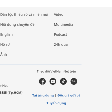
Dân tộc thiểu số và miền núi
Video
Nội dung chuyên đề
Multimedia
English
Podcast
Hồ sơ
24h qua
Ảnh
Theo dõi VietNamNet trên
amNet
5885 (Tp.HCM)
Tải ứng dụng
Độc giả gửi bài
Tuyển dụng