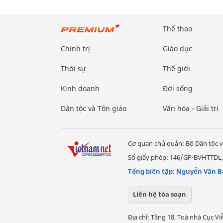
Thể thao
Chính trị
Giáo dục
Thời sự
Thế giới
Kinh doanh
Đời sống
Dân tộc và Tôn giáo
Văn hóa - Giải trí
Cơ quan chủ quản: Bộ Dân tộc v
Số giấy phép: 146/GP-BVHTTDL,
Tổng biên tập: Nguyễn Văn B
Liên hệ tòa soạn
Địa chỉ: Tầng 18, Toà nhà Cục 