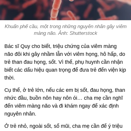
Khuẩn phế cầu, một trong những nguyên nhân gây viêm
màng não. Ảnh: Shutterstock
Bác sĩ Quy cho biết, triệu chứng của viêm màng
não đôi khi gây nhầm lẫn với viêm họng, hô hấp, do
trẻ than đau họng, sốt. Vì thế, phụ huynh cần nhận
biết các dấu hiệu quan trọng để đưa trẻ đến viện kịp
thời.
Cụ thể, ở trẻ lớn, nếu các em bị sốt, đau họng, than
nhức đầu, buồn nôn hay nôn ói… cha mẹ cần nghĩ
đến viêm màng não và đi khám ngay để xác định
nguyên nhân.
Ở trẻ nhỏ, ngoài sốt, sổ mũi, cha mẹ cần để ý triệu