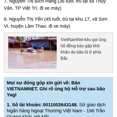
7. Nguyễn Thị Bích Hằng (36 tuổi, trú tại xã Thụy
Vân, TP Việt Trì, đi xe máy)
8. Nguyễn Thị Yến (45 tuổi, trú tại khu 17, xã Sơn
Vi, huyện Lâm Thao, đi xe máy)
VietNamNet kêu gọi ủng
hộ đồng bào gặp khó
khăn do bão lũ ở phía
Bắc
Mọi sự đóng góp xin gửi về: Báo
VIETNAMNET. Ghi rõ ủng hộ
Hỗ trợ sau bão
Yagi
1. Số tài khoản: 0011002643148.
Sở giao dịch
Ngân hàng Ngoại Thương Việt Nam - 198 Trần
Quang Khải, Hà Nội