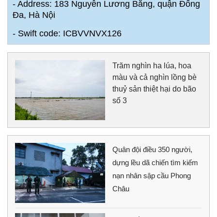
- Address: 183 Nguyễn Lương Bằng, quận Đống
Đa, Hà Nội
- Swift code: ICBVVNVX126
Trăm nghìn ha lúa, hoa
màu và cả nghìn lồng bè
thuỷ sản thiệt hại do bão
số 3
Quân đội điều 350 người,
dựng lều dã chiến tìm kiếm
nạn nhân sập cầu Phong
Châu