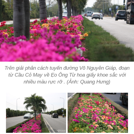
Trên giải phân cách tuyến đường Võ Nguyên Giáp, đoạn
từ Cầu Cỏ May về Ẹo Ông Từ hoa giấy khoe sắc với
nhiều màu rực rỡ . (Ảnh: Quang Hưng)