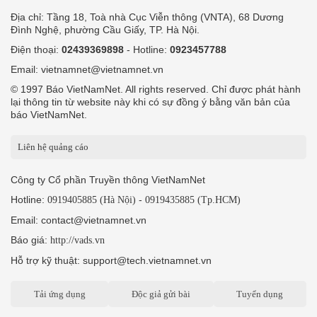
Địa chỉ: Tầng 18, Toà nhà Cục Viễn thông (VNTA), 68 Dương
Đình Nghệ, phường Cầu Giấy, TP. Hà Nội.
Điện thoại:
02439369898
- Hotline:
0923457788
Email: vietnamnet@vietnamnet.vn
© 1997 Báo VietNamNet. All rights reserved. Chỉ được phát hành
lại thông tin từ website này khi có sự đồng ý bằng văn bản của
báo VietNamNet.
Liên hệ quảng cáo
Công ty Cổ phần Truyền thông VietNamNet
Hotline:
-
0919405885 (Hà Nội)
0919435885 (Tp.HCM)
Email: contact@vietnamnet.vn
Báo giá:
http://vads.vn
Hỗ trợ kỹ thuật: support@tech.vietnamnet.vn
Tải ứng dụng
Độc giả gửi bài
Tuyển dụng