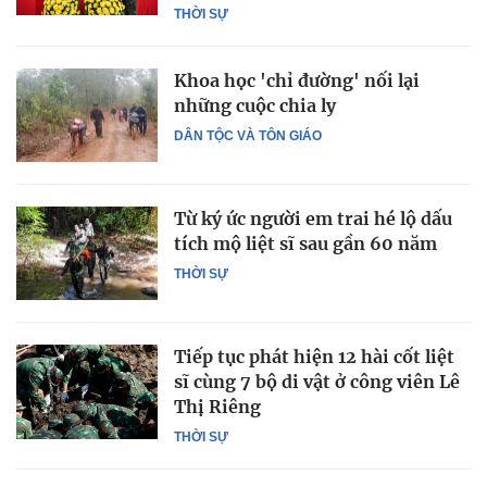
THỜI SỰ
Khoa học 'chỉ đường' nối lại
những cuộc chia ly
DÂN TỘC VÀ TÔN GIÁO
Từ ký ức người em trai hé lộ dấu
tích mộ liệt sĩ sau gần 60 năm
THỜI SỰ
Tiếp tục phát hiện 12 hài cốt liệt
sĩ cùng 7 bộ di vật ở công viên Lê
Thị Riêng
THỜI SỰ