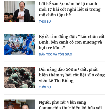
Lời kể sau 40 năm hé lộ manh
mối 17 hài cốt nghi liệt sĩ trong
mộ chôn tập thể
THỜI SỰ
Ký ức tìm đồng đội: "Lúc chôn cất
Bình, bên cạnh có con mương và
bụi tre lớn…"
DÂN TỘC VÀ TÔN GIÁO
Đội nắng đào 200m³ đất, phát
hiện thêm 15 hài cốt liệt sĩ ở công
viên Lê Thị Riêng
THỜI SỰ
Người phụ nữ 5 lần sang
Campuchia thực hiện lời hứa với