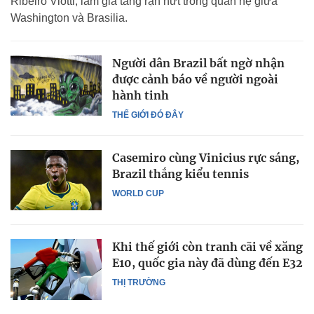
Ribeiro Viotti, làm gia tăng rạn nứt trong quan hệ giữa
Washington và Brasilia.
Người dân Brazil bất ngờ nhận
được cảnh báo về người ngoài
hành tinh
THẾ GIỚI ĐÓ ĐÂY
Casemiro cùng Vinicius rực sáng,
Brazil thắng kiểu tennis
WORLD CUP
Khi thế giới còn tranh cãi về xăng
E10, quốc gia này đã dùng đến E32
THỊ TRƯỜNG