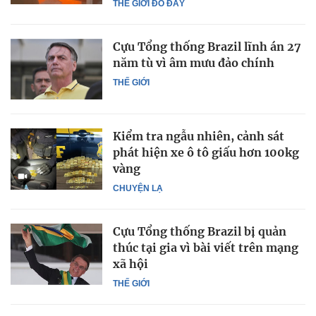
THẾ GIỚI ĐÓ ĐÂY
Cựu Tổng thống Brazil lĩnh án 27
năm tù vì âm mưu đảo chính
THẾ GIỚI
Kiểm tra ngẫu nhiên, cảnh sát
phát hiện xe ô tô giấu hơn 100kg
vàng
CHUYỆN LẠ
Cựu Tổng thống Brazil bị quản
thúc tại gia vì bài viết trên mạng
xã hội
THẾ GIỚI