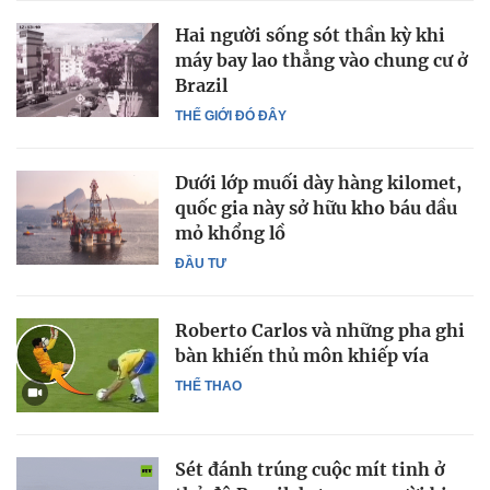
Hai người sống sót thần kỳ khi
máy bay lao thẳng vào chung cư ở
Brazil
THẾ GIỚI ĐÓ ĐÂY
Dưới lớp muối dày hàng kilomet,
quốc gia này sở hữu kho báu dầu
mỏ khổng lồ
ĐẦU TƯ
Roberto Carlos và những pha ghi
bàn khiến thủ môn khiếp vía
THỂ THAO
Sét đánh trúng cuộc mít tinh ở