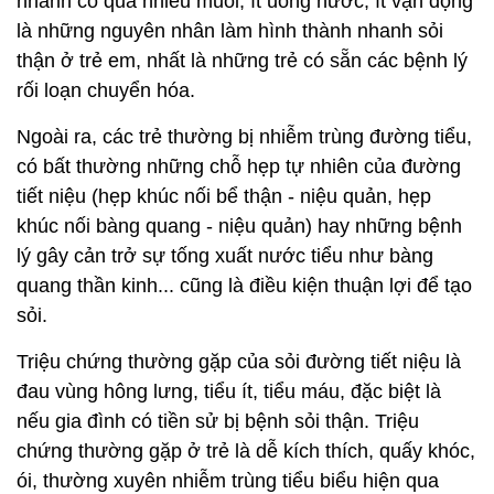
nhanh có quá nhiều muối, ít uống nước, ít vận động
là những nguyên nhân làm hình thành nhanh sỏi
thận ở trẻ em, nhất là những trẻ có sẵn các bệnh lý
rối loạn chuyển hóa.
Ngoài ra, các trẻ thường bị nhiễm trùng đường tiểu,
có bất thường những chỗ hẹp tự nhiên của đường
tiết niệu (hẹp khúc nối bể thận - niệu quản, hẹp
khúc nối bàng quang - niệu quản) hay những bệnh
lý gây cản trở sự tống xuất nước tiểu như bàng
quang thần kinh... cũng là điều kiện thuận lợi để tạo
sỏi.
Triệu chứng thường gặp của sỏi đường tiết niệu là
đau vùng hông lưng, tiểu ít, tiểu máu, đặc biệt là
nếu gia đình có tiền sử bị bệnh sỏi thận. Triệu
chứng thường gặp ở trẻ là dễ kích thích, quấy khóc,
ói, thường xuyên nhiễm trùng tiểu biểu hiện qua