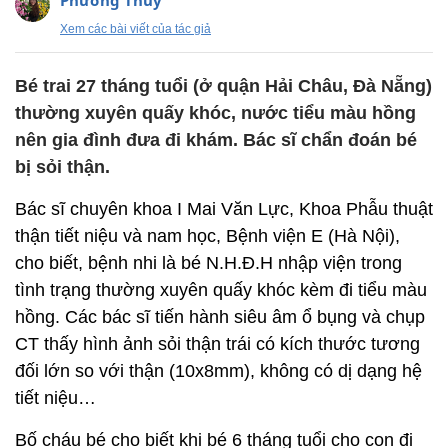
Phương Thuý
Xem các bài viết của tác giả
Bé trai 27 tháng tuổi (ở quận Hải Châu, Đà Nẵng)
thường xuyên quấy khóc, nước tiểu màu hồng
nên gia đình đưa đi khám. Bác sĩ chẩn đoán bé
bị sỏi thận.
Bác sĩ chuyên khoa I Mai Văn Lực, Khoa Phẫu thuật
thận tiết niệu và nam học, Bệnh viện E (Hà Nội),
cho biết, bệnh nhi là bé N.H.Đ.H nhập viện trong
tình trạng thường xuyên quấy khóc kèm đi tiểu màu
hồng. Các bác sĩ tiến hành siêu âm ổ bụng và chụp
CT thấy hình ảnh sỏi thận trái có kích thước tương
đối lớn so với thận (10x8mm), không có dị dạng hệ
tiết niệu…
Bố cháu bé cho biết khi bé 6 tháng tuổi cho con đi