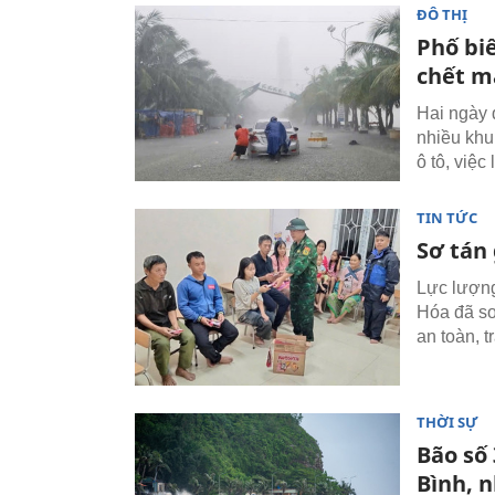
ĐÔ THỊ
Phố bi
chết m
Hai ngày 
nhiều khu
ô tô, việ
TIN TỨC
Sơ tán
Lực lượng
Hóa đã sơ
an toàn, t
THỜI SỰ
Bão số
Bình, 