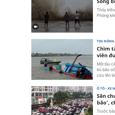
Sóng b
Thủy triề
Phòng khi
TIN NÓNG
Chìm tà
viên đ
Một tàu c
trú bão s
cứu lên b
Ô TÔ - XE 
Sân ch
bão', 
Trước bão