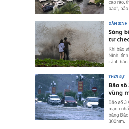
cao ráo, t
bão", bảo
DÂN SINH
Sóng b
tư chec
Khi bão s
Ninh, tỉn
cảnh báo 
THỜI SỰ
Bão số 
vùng m
Bão số 3 
mạnh nhất
bằng Bắc 
300mm.