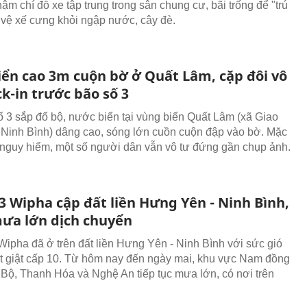
hậm chí đỗ xe tập trung trong sân chung cư, bãi trống để "trú
 vệ xế cưng khỏi ngập nước, cây đè.
iển cao 3m cuộn bờ ở Quất Lâm, cặp đôi vô
k-in trước bão số 3
ố 3 sắp đổ bộ, nước biển tại vùng biển Quất Lâm (xã Giao
h Ninh Bình) dâng cao, sóng lớn cuồn cuộn đập vào bờ. Mặc
nguy hiểm, một số người dân vẫn vô tư đứng gần chụp ảnh.
3 Wipha cập đất liền Hưng Yên - Ninh Bình,
ưa lớn dịch chuyển
Wipha đã ở trên đất liền Hưng Yên - Ninh Bình với sức gió
 giật cấp 10. Từ hôm nay đến ngày mai, khu vực Nam đồng
Bộ, Thanh Hóa và Nghệ An tiếp tục mưa lớn, có nơi trên