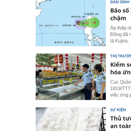
DÂN SINH
Bão số 
chậm
Áp thấp n
Đông đã m
là Kujira.
THỊ TRƯỜ
Kiểm s
hóa ứn
Cục Quản 
1819/TTTN
việc ứng 
SỰ KIỆN
Thủ tư
an toà