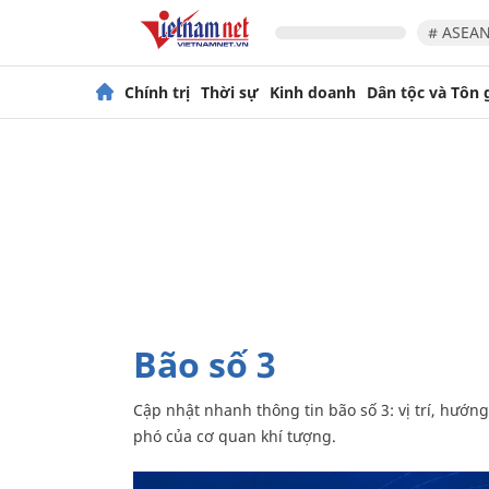
# ASEAN
Chính trị
Thời sự
Kinh doanh
Dân tộc và Tôn 
Bão số 3
Cập nhật nhanh thông tin bão số 3: vị trí, hướng di chuyển, cảnh báo mưa lớn, lũ quét, sạt lở và khuyến cáo ứng
phó của cơ quan khí tượng.