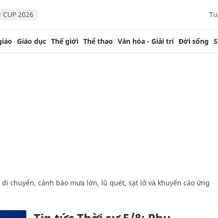
 CUP 2026
Tu
giáo
Giáo dục
Thế giới
Thể thao
Văn hóa - Giải trí
Đời sống
S
Tin tức Thời sự 5/8: Phụ