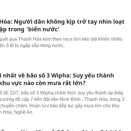
Hóa: Người dân không kịp trở tay nhìn loạt
gập trong 'biển nước'
quét qua Thanh Hóa kèm theo mưa lớn kéo dài khiến nhiều
ện ô tô bị ngập sâu trong nước.
i nhất về bão số 3 Wipha: Suy yếu thành
khu vực nào còn mưa rất lớn?
 tối 22/7, bão số 3 Wipha chính thức suy yếu thành áp thấp
 cường độ cấp 7 trên đất liền Ninh Bình - Thanh Hóa, trong 3
i chuyển chậm. Hoàn lưu bão tiếp tục gây mưa lớn cho khu
h Hóa, Nghệ An.