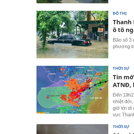
ĐÔ THỊ
Thanh 
ô tô n
Bão số 3 
phương ti
THỜI SỰ
Tin mớ
ATNĐ, 
Đến 19h25
nhiệt đới,
giờ tới d
vực Than
THỜI SỰ