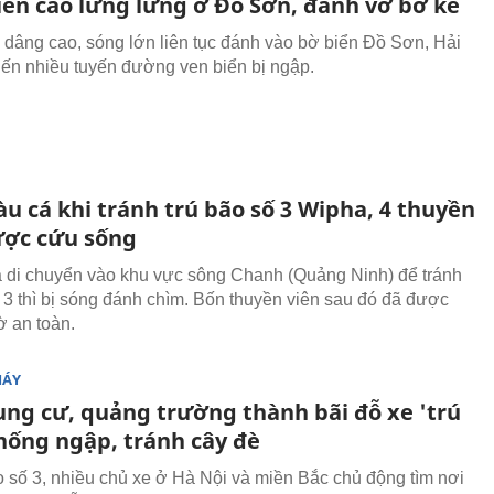
iển cao lừng lững ở Đồ Sơn, đánh vỡ bờ kè
u dâng cao, sóng lớn liên tục đánh vào bờ biển Đồ Sơn, Hải
ến nhiều tuyến đường ven biển bị ngập.
u cá khi tránh trú bão số 3 Wipha, 4 thuyền
ược cứu sống
á di chuyển vào khu vực sông Chanh (Quảng Ninh) để tránh
ố 3 thì bị sóng đánh chìm. Bốn thuyền viên sau đó đã được
ờ an toàn.
MÁY
ung cư, quảng trường thành bãi đỗ xe 'trú
chống ngập, tránh cây đè
 số 3, nhiều chủ xe ở Hà Nội và miền Bắc chủ động tìm nơi