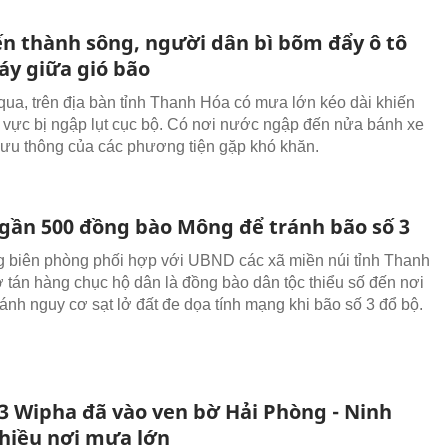
ến thành sông, người dân bì bõm đẩy ô tô
áy giữa gió bão
qua, trên địa bàn tỉnh Thanh Hóa có mưa lớn kéo dài khiến
 vực bị ngập lụt cục bộ. Có nơi nước ngập đến nửa bánh xe
c lưu thông của các phương tiện gặp khó khăn.
 gần 500 đồng bào Mông để tránh bão số 3
 biên phòng phối hợp với UBND các xã miền núi tỉnh Thanh
 tán hàng chục hộ dân là đồng bào dân tộc thiểu số đến nơi
ránh nguy cơ sạt lở đất đe dọa tính mạng khi bão số 3 đổ bộ.
 3 Wipha đã vào ven bờ Hải Phòng - Ninh
nhiều nơi mưa lớn