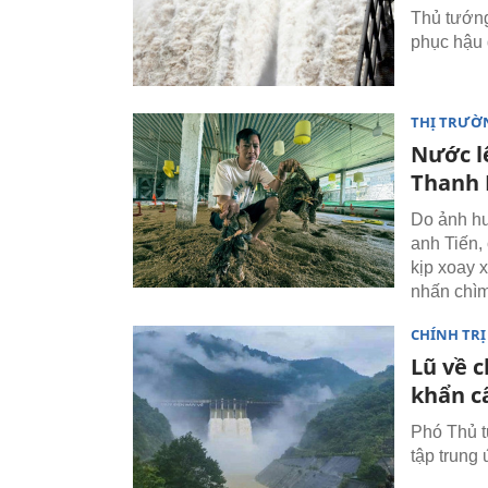
Thủ tướng
phục hậu 
THỊ TRƯỜ
Nước lê
Thanh 
Do ảnh h
anh Tiến,
kịp xoay 
nhấn chìm
CHÍNH TRỊ
Lũ về 
khẩn c
Phó Thủ t
tập trung