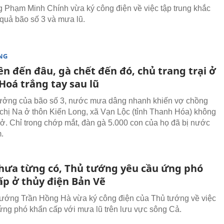
 Phạm Minh Chính vừa ký công điện về việc tập trung khắc
quả bão số 3 và mưa lũ.
NG
n đến đâu, gà chết đến đó, chủ trang trại ở
Hoá trắng tay sau lũ
ưởng của bão số 3, nước mưa dâng nhanh khiến vợ chồng
 chị Na ở thôn Kiến Long, xã Vạn Lộc (tỉnh Thanh Hóa) không
xở. Chỉ trong chớp mắt, đàn gà 5.000 con của họ đã bị nước
.
chưa từng có, Thủ tướng yêu cầu ứng phó
ấp ở thủy điện Bản Vẽ
ướng Trần Hồng Hà vừa ký công điện của Thủ tướng về việc
 ứng phó khẩn cấp với mưa lũ trên lưu vực sông Cả.